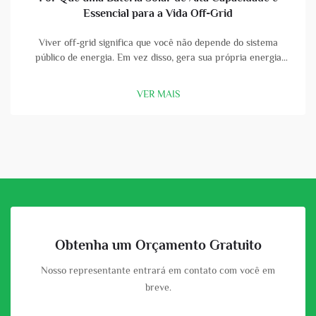
Essencial para a Vida Off-Grid
Viver off-grid significa que você não depende do sistema
público de energia. Em vez disso, gera sua própria energia
usando painéis solares e baterias. Uma bateria solar de alta
capacidade é uma parte vital dessa configuração. Com uma
VER MAIS
boa bateria, você pode armazenar a energia que os painéis
solares col...
Obtenha um Orçamento Gratuito
Nosso representante entrará em contato com você em
breve.