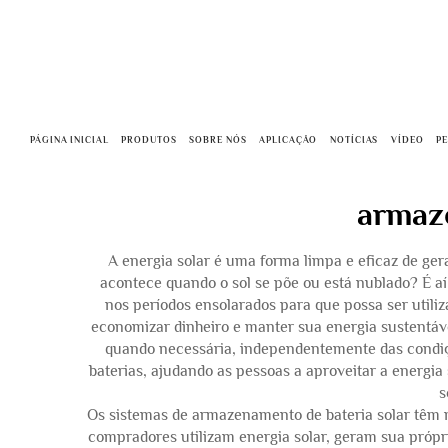
PÁGINA INICIAL
PRODUTOS
SOBRE NÓS
APLICAÇÃO
NOTÍCIAS
VÍDEO
P
armaze
A energia solar é uma forma limpa e eficaz de ger
acontece quando o sol se põe ou está nublado? É a
nos períodos ensolarados para que possa ser util
economizar dinheiro e manter sua energia sustentáve
quando necessária, independentemente das condi
baterias, ajudando as pessoas a aproveitar a energia
s
Os sistemas de armazenamento de bateria solar têm 
compradores utilizam energia solar, geram sua própri