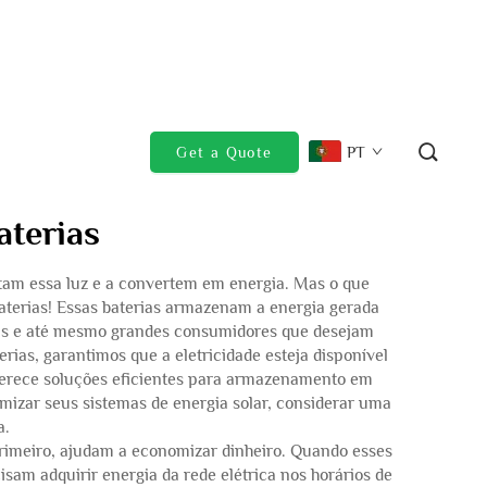
PT
Get a Quote
aterias
aptam essa luz e a convertem em energia. Mas o que
aterias! Essas baterias armazenam a energia gerada
esas e até mesmo grandes consumidores que desejam
ias, garantimos que a eletricidade esteja disponível
erece soluções eficientes para armazenamento em
imizar seus sistemas de energia solar, considerar uma
a.
rimeiro, ajudam a economizar dinheiro. Quando esses
sam adquirir energia da rede elétrica nos horários de