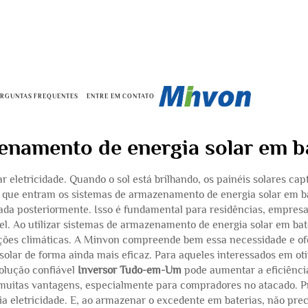
ERGUNTAS FREQUENTES
ENTRE EM CONTATO
namento de energia solar em b
ar eletricidade. Quando o sol está brilhando, os painéis solares c
í que entram os sistemas de armazenamento de energia solar em b
izada posteriormente. Isso é fundamental para residências, empr
l. Ao utilizar sistemas de armazenamento de energia solar em bater
ções climáticas. A Minvon compreende bem essa necessidade e of
 solar de forma ainda mais eficaz. Para aqueles interessados em ot
olução confiável
Inversor Tudo-em-Um
pode aumentar a eficiênci
muitas vantagens, especialmente para compradores no atacado. P
a eletricidade. E, ao armazenar o excedente em baterias, não preci