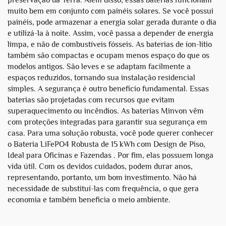
preservação da Terra. Além disso, essas baterias funcionam
muito bem em conjunto com painéis solares. Se você possui
painéis, pode armazenar a energia solar gerada durante o dia
e utilizá-la à noite. Assim, você passa a depender de energia
limpa, e não de combustíveis fósseis. As baterias de íon-lítio
também são compactas e ocupam menos espaço do que os
modelos antigos. São leves e se adaptam facilmente a
espaços reduzidos, tornando sua instalação residencial
simples. A segurança é outro benefício fundamental. Essas
baterias são projetadas com recursos que evitam
superaquecimento ou incêndios. As baterias Minvon vêm
com proteções integradas para garantir sua segurança em
casa. Para uma solução robusta, você pode querer conhecer
o
Bateria LiFePO4 Robusta de 15 kWh com Design de Piso,
Ideal para Oficinas e Fazendas
. Por fim, elas possuem longa
vida útil. Com os devidos cuidados, podem durar anos,
representando, portanto, um bom investimento. Não há
necessidade de substituí-las com frequência, o que gera
economia e também beneficia o meio ambiente.