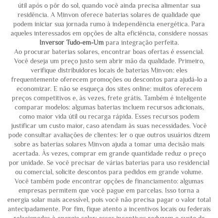
útil após o pôr do sol, quando você ainda precisa alimentar sua
residência. A Minvon oferece baterias solares de qualidade que
podem iniciar sua jornada rumo à independência energética. Para
aqueles interessados em opções de alta eficiência, considere nossas
Inversor Tudo-em-Um
para integração perfeita.
Ao procurar baterias solares, encontrar boas ofertas é essencial.
Você deseja um preço justo sem abrir mão da qualidade. Primeiro,
verifique distribuidores locais de baterias Minvon: eles
frequentemente oferecem promoções ou descontos para ajudá-lo a
economizar. E não se esqueça dos sites online: muitos oferecem
preços competitivos e, às vezes, frete grátis. Também é inteligente
comparar modelos: algumas baterias incluem recursos adicionais,
como maior vida útil ou recarga rápida. Esses recursos podem
justificar um custo maior, caso atendam às suas necessidades. Você
pode consultar avaliações de clientes: ler o que outros usuários dizem
sobre as baterias solares Minvon ajuda a tomar uma decisão mais
acertada. Às vezes, comprar em grande quantidade reduz o preço
por unidade. Se você precisar de várias baterias para uso residencial
ou comercial, solicite descontos para pedidos em grande volume.
Você também pode encontrar opções de financiamento: algumas
empresas permitem que você pague em parcelas. Isso torna a
energia solar mais acessível, pois você não precisa pagar o valor total
antecipadamente. Por fim, fique atento a incentivos locais ou federais