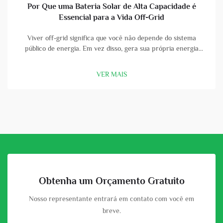
Por Que uma Bateria Solar de Alta Capacidade é
Essencial para a Vida Off-Grid
Viver off-grid significa que você não depende do sistema
público de energia. Em vez disso, gera sua própria energia
usando painéis solares e baterias. Uma bateria solar de alta
capacidade é uma parte vital dessa configuração. Com uma
VER MAIS
boa bateria, você pode armazenar a energia que os painéis
solares col...
Obtenha um Orçamento Gratuito
Nosso representante entrará em contato com você em
breve.