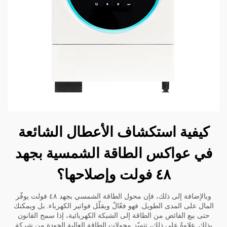
كيفية استكشاف الأعطال الشائعة
في عواكس الطاقة الشمسية بجهد
٤٨ فولت وإصلاحها؟
وبالإضافة إلى ذلك، فإن محول الطاقة الشمسي بجهد ٤٨ فولت يوفّر
المال على المدى الطويل. فهو فعّالٌ ويقلّل فواتير الكهرباء. بل ويمكنك
حتى بيع الفائض من الطاقة إلى الشبكة الكهربائية، إذا سمح القانون
بذلك. علاوةً على ذلك، تتميّز محولات الطاقة العالية الجودة من شركة