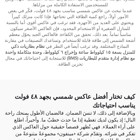
للمستخدمين الاستفادة الكاملة من مزاياها.
عندما تبحث عن عاكس شمسي مناسب بجهد ٤٨ فولت، فكّر في بعض
الأمور. أولاً، راجع كمية الطاقة التي تحتاجها. فإذا كانت منزلك كبيراً
ويحتوي على العديد من الأجهزة، فقد ترغب في عاكس أقوى. أما بالنسبة
للمنازل الصغيرة أو الاستخدام المحدود، فإن العاكس الأصغر سيكون
مناسباً تماماً. بعد ذلك، تحقق من الكفاءة. فالعاكس الجيد يحوّل معظم
أشعة الشمس إلى طاقة قابلة للاستخدام. وتساعدك التصنيفات في مقارنة
النماذج المختلفة. وقد ترغب أيضاً في النظر في
نظام بطاريات ذكي
للمنزل بسعة ١٥ كيلوواط ساعة وإخراج ٦ كيلوواط، وحدة متكاملة واحدة
مع نظام إدارة متقدم للبطاريات (BMS)
للاستجابة إلى احتياجاتك في مجال
تخزين الطاقة.
كيف تختار أفضل عاكس شمسي بجهد ٤٨ فولت
يناسب احتياجاتك
وبالإضافة إلى ذلك، لا تنسَ الضمان. فالضمان الأطول يمنحك راحة
البال؛ إذ يكون لديك تغطية إذا ما حدث خطبٌ ما. وأخيراً، اطلع
على آراء العملاء. فهي تُظهر قصصاً حقيقية حول العاكس الذي
تفكر في شرائه. وتقدّم شركة «مينفون» مجموعةً متنوعةً من