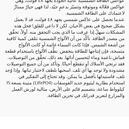
عواكس الطاقة الشمسية عالية الجودة بجهد ٤٨ فولت، وهي
عواكس فعّالة وموثوقة وتتميّز بدعمٍ جيّد، لذا فهي خيارٌ ممتازٌ
لاعتمادك على الطاقة الشمسية.
عندما تحصل على عاكس شمسي بجهد ٤٨ فولت، قد لا يعمل
بشكل صحيح في بعض الأحيان. لكن لا داعي للقلق! فحل هذه
المشكلات سهلٌ إذا عرفت ما الذي يجب التحقق منه. أولاً، تحقَّق
من مصدر الطاقة. تأكَّد من أن الألواح الشمسية تتلقى كمية كافية
من أشعة الشمس. فإذا كانت السماء غائمة أو كانت الألواح
متسخة، فإن إنتاجها للطاقة ينخفض. نظِّف الألواح باستخدام قطعة
قماش ناعمة وماء لتحسين أدائها. بعد ذلك، تحقَّق من التوصيلات.
فقد ترتخي الأسلاك أو تنقطع أحيانًا. وتأكد من أن جميع التوصيلات
مشدودة ولا توجد بها أي تلف. اسحبها بلطف لاختبار ثباتها. وإذا وُجد
تلف، فاستبدلها بأفضل ما يمكن. وقد تحتاج إلى التفكير في
استخدام
بطارية ليثيوم حديد الفوسفات (LiFePO4) متينة بسعة 15
كيلوواط ساعة، بتصميم قائم على الأرض، مثالية لورش العمل
والمزارع
لتعزيز قدراتك في تخزين الطاقة.