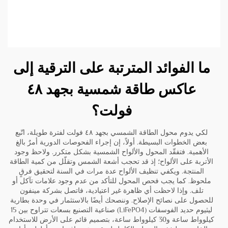
ما الفوائد المترتبة على الترقية إلى
عاكس طاقة شمسية بجهد ٤٨
فولت؟
لكي يدوم محول الطاقة الشمسي بجهد ٤٨ فولت لفترة طويلة، اتّبع
بعض الخطوات البسيطة. أولاً، إن إجراء الفحوصات الدورية أمرٌ بالغ
الأهمية. فتفقّد المحول والألواح الشمسية بشكل متكرر. ولاحظ وجود
الأتربة على الألواح؛ إذ قد تحجب أشعة الشمس وتقلّل من كمية الطاقة
المنتجة. ويكفي تنظيف الألواح عدة مرات في السنة لتحقيق فرقٍ
ملحوظ. كما يجب فحص المحول للتأكد من عدم وجود علامات تآكل أو
تلف. وإذا لاحظت أي ظاهرة غير اعتيادية، فاتصل بشركة مينفون
للحصول على نصائح الإصلاح. وننصحك أيضًا بالاستثمار في
وحدة بطارية
ليثيوم حديد الفوسفات (LiFePO4) صناعية التصنيع بسعات تتراوح بين 15
كيلوواط ساعة و30 كيلوواط ساعة، بتصميم قائم على الأرض للاستخدام