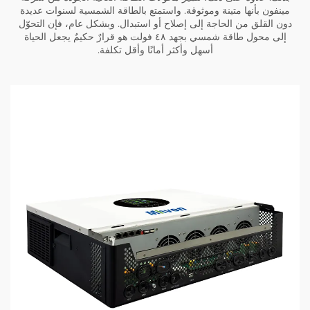
مينفون بأنها متينة وموثوقة. واستمتع بالطاقة الشمسية لسنوات عديدة
دون القلق من الحاجة إلى إصلاح أو استبدال. وبشكل عام، فإن التحوّل
إلى محول طاقة شمسي بجهد ٤٨ فولت هو قرارٌ حكيمٌ يجعل الحياة
أسهل وأكثر أمانًا وأقل تكلفة.