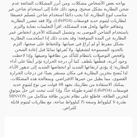
يواجه بعض الأشخاص مشكلات. ومن أبرز المشكلات الشائعة عدم
شحن البطارية بشكل صحيح، ويعود ذلك عادةً إلى استخدام شاحن غير
مناسب لنوع البطارية. لذا يجب دائمًا استخدام شاحن مُصمَّم خصيصًا
لبطاريات ليثيوم حديد فوسفات (LiFePO4)، وإلا فقد تتضرر البطارية
وتتفاقم حالتها. ولحل هذه المشكلة، اقرأ التعليمات بعناية والتزم
باستخدام الشاحن الموصى به. وتشمل المشكلة الأخرى انخفاض عمر
البطارية عن المدة المتوقعة؛ وقد يحدث ذلك إذا استُخدمت البطارية
بشكل مفرط أو لم تُراعَ في صيانتها. وللحفاظ على صحتها، التزم
بالحدود المسموحة لتشغيلها، ولا تُفرغها تمامًا قبل إعادة الشحن.
وافحص التوصيلات بانتظام للتأكد من نظافتها وضيقها. وإذا لاحظت
وجود أتربة، فنظِّفها بلطف. كما أن درجة الحرارة تؤثر أيضًا على أداء
البطارية؛ إذ يؤدي ارتفاعها الشديد أو انخفاضها الشديد إلى تدهور الأداء.
لذا يُنصح بتخزين البطارية في مكان مستقر بعيدًا عن درجات الحرارة
القصوى، مما يطيل من عمرها الافتراضي. وبمعالجة هذه المشكلات،
يمكنك الاستفادة من بطاريتك بجهد 48 فولت من نوع ليثيوم حديد
فوسفات (LiFePO4) لفترة طويلة جدًّا. وإذا كنت تبحث عن حلٍّ موثوقٍ
لتخزين الطاقة، فاطلع على
نظام تخزين طاقة متكامل من MINVON
بقدرة 6 كيلوواط وسعة 15 كيلوواط ساعة، مع بطاريات ليثيوم قابلة
للتراص
.