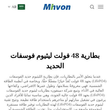
AR
بطارية 48 فولت ليثيوم فوسفات
الحديد
عندما يتعلق الأمر بالبطاريات، فإن بطارية الليثيوم حديد الفوسفات
(LiFePO4) بجهد 48 فولت تُعَدُّ خيارًا مفضَّلًا حقًّا، وبخاصة في أنظمة الطاقة
الشمسية. فهي معروفةٌ بسلامتها، وطول عمرها الافتراضي، وكفاءتها
العالية في الأداء. وتبيع شركة «مينفون» بطاريات ليثيوم حديد الفوسفات
(LiFePO4) بجهد 48 فولت عالية الجودة، وهي مناسبة تمامًا للأفراد الذين
يرغبون في تشغيل منازلهم أو متاجرهم باستخدام طاقة نظيفة. وتتيح تقنية
ليثيوم حديد الفوسفات (LiFePO4) لهذه البطاريات توفير طاقة مستقرة
لمجموعة واسعة من الاستخدامات، مثل تخزين الطاقة الشمسية أو