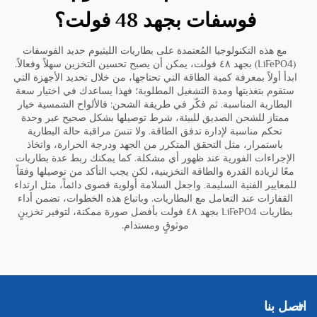
فوسفات بجهد 48 فولت؟
مع هذه التكنولوجيا المُعتمدة على بطاريات الليثيوم حديد الفوسفات
(LiFePO4) بجهد ٤٨ فولت، يمكن أن يصبح تحسين التخزين سهلاً وفعالاً.
ابدأ أولاً بمعرفة كمية الطاقة التي تحتاجها، من خلال تحديد الأجهزة التي
ستقوم بتغذيتها ومدة التشغيل المطلوبة؛ فهذا يساعدك في اختيار سعة
البطارية المناسبة. ثم فكّر في طريقة الشحن: فالألواح الشمسية خيار
ممتاز للشحن الصديق للبيئة، شرط توصيلها بشكل صحيح عبر وحدة
تحكم مناسبة لإدارة تدفق الطاقة. ولا تنسَ مراقبة حالة البطارية
باستمرار، مثل التحقق المتكرر من الجهد ودرجة الحرارة، واتخاذ
الإجراءات الفورية عند ظهور أي مشكلة. كما يمكنك ربط عدة بطاريات
معًا لزيادة القدرة والطاقة التخزينية، لكن يجب التأكد من توصيلها وفقاً
للمعايير الفنية السليمة. واجعل السلامة أولوية قصوى دائماً، مثل ارتداء
القفازات عند التعامل مع البطاريات. وباتباع هذه الخطوات، تضمن أداء
بطاريات LiFePO4 بجهد ٤٨ فولت بأفضل صورة ممكنة، لتوفير تخزينٍ
موثوقٍ ومستدام.
اتصل بنا