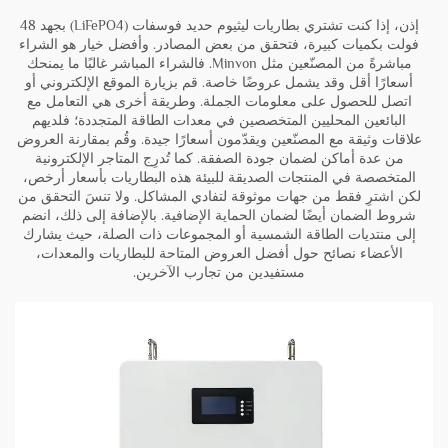
إذن، إذا كنت تشتري بطاريات ليثيوم حديد فوسفات (LiFePO4) بجهد 48
فولت بكميات كبيرة، فتحقق من بعض المصادر. وأفضل خيار هو الشراء
مباشرةً من المصنّعين مثل Minvon. فالشراء المباشر غالبًا ما يمنحك
أسعارًا أقل وقد يشمل عروضًا خاصة. قم بزيارة الموقع الإلكتروني أو
اتصل للحصول على معلومات الجملة. وطريقة أخرى هي التعامل مع
البائعين المحليين المتخصصين في معدات الطاقة المتجددة؛ فلديهم
علاقات وثيقة مع المصنّعين ويقدّمون أسعارًا جيدة. وقُم بمقارنة العروض
من عدة أماكن لضمان جودة الصفقة. كما تُدرِج المتاجر الإلكترونية
المتخصصة في المنتجات الصديقة للبيئة هذه البطاريات بأسعار أرخص،
لكن اشترِ فقط من جهات موثوقة لتفادي المشاكل. ولا تنسَ التحقق من
شروط الضمان أيضًا لضمان الحماية الإضافية. بالإضافة إلى ذلك، انضم
إلى منتديات الطاقة الشمسية أو المجموعات ذات الصلة، حيث يشارك
الأعضاء نصائح حول أفضل العروض المتاحة للبطاريات والمعدات،
مستفيدين من تجارب الآخرين.