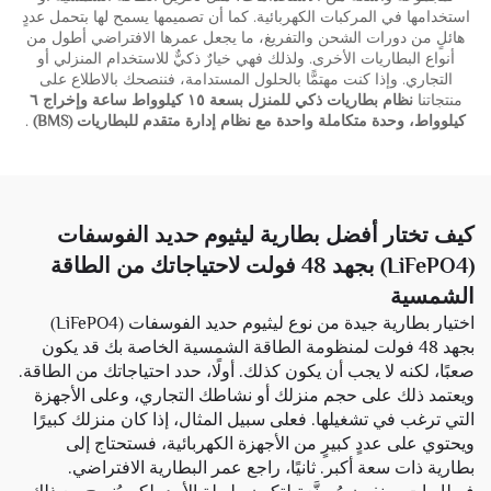
استخدامها في المركبات الكهربائية. كما أن تصميمها يسمح لها بتحمل عددٍ
هائلٍ من دورات الشحن والتفريغ، ما يجعل عمرها الافتراضي أطول من
أنواع البطاريات الأخرى. ولذلك فهي خيارٌ ذكيٌّ للاستخدام المنزلي أو
التجاري. وإذا كنت مهتمًّا بالحلول المستدامة، فننصحك بالاطلاع على
منتجاتنا
نظام بطاريات ذكي للمنزل بسعة ١٥ كيلوواط ساعة وإخراج ٦
كيلوواط، وحدة متكاملة واحدة مع نظام إدارة متقدم للبطاريات (BMS)
.
كيف تختار أفضل بطارية ليثيوم حديد الفوسفات
(LiFePO4) بجهد 48 فولت لاحتياجاتك من الطاقة
الشمسية
اختيار بطارية جيدة من نوع ليثيوم حديد الفوسفات (LiFePO4)
بجهد 48 فولت لمنظومة الطاقة الشمسية الخاصة بك قد يكون
صعبًا، لكنه لا يجب أن يكون كذلك. أولًا، حدد احتياجاتك من الطاقة.
ويعتمد ذلك على حجم منزلك أو نشاطك التجاري، وعلى الأجهزة
التي ترغب في تشغيلها. فعلى سبيل المثال، إذا كان منزلك كبيرًا
ويحتوي على عددٍ كبيرٍ من الأجهزة الكهربائية، فستحتاج إلى
بطارية ذات سعة أكبر. ثانيًا، راجع عمر البطارية الافتراضي.