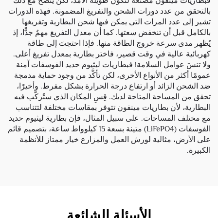
فبطاريات مينفون مُصنَّعة لتكون طويلة الأمد، لكن يُنصح مع ذلك
بالتحقق من عدد دورات الشحن والتفريغ المضمونة. فهذه الدورات
تشير إلى عدد المرات التي يمكن فيها شحن البطارية وتفريغها
بالكامل قبل أن تنخفض سعتها. كما أن معدل التفريغ مهمٌ جدًّا، إذ
يُظهر مدى سرعة خروج الطاقة منها. فإذا احتجتَ إلى طاقة
كهربائية عالية في وقت قصير، فاختر بطارية بمعدل تفريغ أعلى.
ولا تنسَ عوامل السلامة! فبطاريات ليثيوم حديد الفوسفات آمنة
عمومًا أكثر من الأنواع الأخرى، لكن تأكَّد من وجود حماية مدمجة
ضد الشحن الزائد أو ارتفاع درجة الحرارة بشكل مفرط. وأخيرًا،
تحقق من المساحة المتاحة لديك. قِسِ المكان الذي ستُركَّب فيه
البطارية، لأن بطاريات مينفون تتوفر بمقاسات مختلفة لتتناسب
مع مختلف المساحات. على سبيل المثال، فإن
بطارية ليثيوم حديد
الفوسفات (LiFePO4) متينة بسعة 15 كيلوواط ساعة، بتصميم قائم
على الأرض، مثالية لورش العمل والمزارع
خيار ممتاز للأنظمة
الكبيرة.
الأسئلة الشائعة