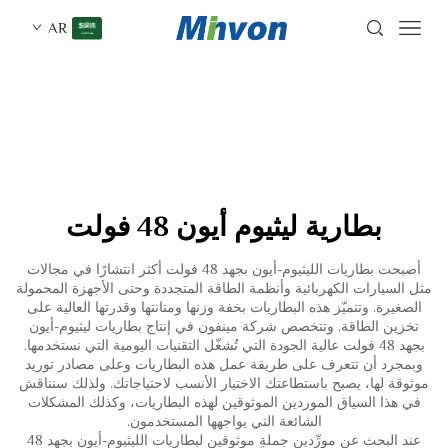
AR
بطارية ليثيوم أيون 48 فولت
أصبحت بطاريات الليثيوم-أيون بجهد 48 فولت أكثر انتشارًا في مجالات
مثل السيارات الكهربائية وأنظمة الطاقة المتجددة وحتى الأجهزة المحمولة
الصغيرة. وتتميّز هذه البطاريات بخفة وزنها ومتانتها وقدرتها العالية على
تخزين الطاقة. وتتخصص شركة مينفون في إنتاج بطاريات ليثيوم-أيون
بجهد 48 فولت عالية الجودة التي تُشغّل التقنيات اليومية التي نستخدمها.
وبمجرد أن تتعرف على طريقة عمل هذه البطاريات وعلى مصادر توريد
موثوقة لها، يصبح باستطاعتك الاختيار الأنسب لاحتياجاتك. ولذلك سنناقش
في هذا السياق الموردين الموثوقين لهذه البطاريات، وكذلك المشكلات
الشائعة التي يواجهها المستخدمون.
عند البحث عن مورِّدين جملةٍ موثوقين لبطاريات الليثيوم-أيون بجهد 48