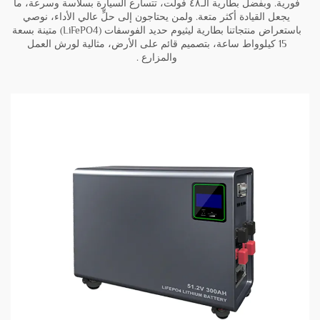
فورية. وبفضل بطارية الـ٤٨ فولت، تتسارع السيارة بسلاسة وسرعة، ما
يجعل القيادة أكثر متعة. ولمن يحتاجون إلى حلٍّ عالي الأداء، نوصي
باستعراض منتجاتنا
بطارية ليثيوم حديد الفوسفات (LiFePO4) متينة بسعة
15 كيلوواط ساعة، بتصميم قائم على الأرض، مثالية لورش العمل
والمزارع
.