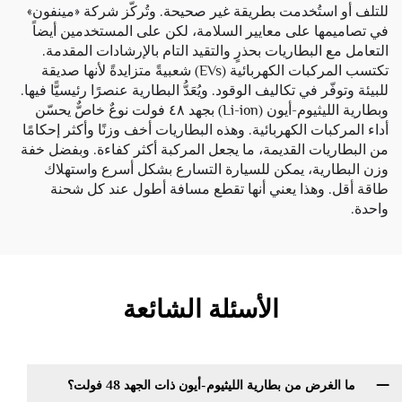
للتلف أو استُخدمت بطريقة غير صحيحة. وتُركّز شركة «مينفون»
في تصاميمها على معايير السلامة، لكن على المستخدمين أيضاً
التعامل مع البطاريات بحذرٍ والتقيد التام بالإرشادات المقدمة.
تكتسب المركبات الكهربائية (EVs) شعبيةً متزايدةً لأنها صديقة
للبيئة وتوفّر في تكاليف الوقود. ويُعَدُّ البطارية عنصرًا رئيسيًّا فيها.
وبطارية الليثيوم-أيون (Li-ion) بجهد ٤٨ فولت نوعٌ خاصٌّ يحسّن
أداء المركبات الكهربائية. وهذه البطاريات أخف وزنًا وأكثر إحكامًا
من البطاريات القديمة، ما يجعل المركبة أكثر كفاءة. وبفضل خفة
وزن البطارية، يمكن للسيارة التسارع بشكل أسرع واستهلاك
طاقة أقل. وهذا يعني أنها تقطع مسافة أطول عند كل شحنة
واحدة.
الأسئلة الشائعة
ما الغرض من بطارية الليثيوم-أيون ذات الجهد 48 فولت؟