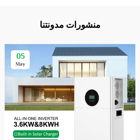
منشورات مدونتنا
05
May