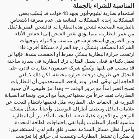
المناسبة للشراء بالجملة
استخدام بطارية ليثيوم-أيون بجهد 48 فولت قد يُسبّب بعض
المشكلات. إحدى المشكلات الشائعة هي عدم معرفة الأشخاص
بالطريقة الصحيحة لشحن هذه البطاريات. فالشحن المفرط يُقلّل
من عمر البطارية، بينما يؤدي نقص الشحن إلى انخفاض الأداء.
ومن الضروري استخدام شاحن مناسب والالتزام بتوجيهات
الشركة المصنِّعة. وتشكّل درجة الحرارة مشكلةً أخرى: فإذا
ارتفعت حرارة البطارية بشكلٍ مفرط أو انخفضت بشدة، فإنها لن
تعمل بكفاءة. فعلى سبيل المثال، ترك البطارية في سيارة ساخنة
قد يتسبب في تلفها. وتُصنّع شركة «مينفون» بطاريات قادرة على
التحمّل في ظروف درجات حرارة مختلفة، لكن ذلك لا يلغي
الحاجة إلى توخّي الحذر. وقد يلاحظ المستخدمون أن البطاريات
تصبح أقصر أمداً مع مرور الوقت — وهذا أمرٌ طبيعي، لأن جميع
البطاريات تفقد جزءاً من سعتها تدريجياً مع الزمن. وتساعد الصيانة
الدورية في الحفاظ على البطارية، مثل فحصها بانتظام للبحث عن
علامات التآكل وتنظيف أطراف التوصيل. وأحياناً، تشكّل مشكلة
التوافق مع الأجهزة عقبةً صعبة: لذا يجب التأكد من أن البطارية
مناسبة للجهاز المطلوب وأنها تفي باحتياجات الطاقة المحددة.
وأخيراً، تظل مسائل السلامة مصدر قلقٍ دائمٍ لدى المستخدمين؛
إذ يمكن أن تشتعل البطاريات وتتسبب في حرائق إذا تعرّضت