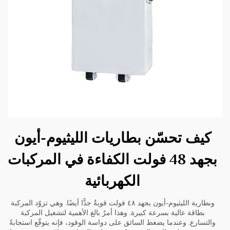
كيف تحسّن بطاريات الليثيوم-أيون
بجهد 48 فولت الكفاءة في المركبات
الكهربائية
وبطارية الليثيوم-أيون بجهد ٤٨ فولت قويةٌ جدًّا أيضًا. وهي تزوّد المركبة
بطاقة عالية بسرعة كبيرة. وهذا أمرٌ بالغ الأهمية لتشغيل المركبة
والتسارع. وعندما يضغط السائق على دواسة الوقود، فإنه يتوقّع استجابةً