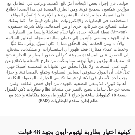
فولت، فإن إجراء بعض الأبحاث أمرٌ بالغ الأهمية. وترغب في التعامل مع
مورِّدين يتمتَّعون بسمعةٍ قوية. ومن الطرق المفيدة في هذا الصدد الاطلاع
على التقييمات والمراجعات المنشورة عبر الإنترنت؛ إذ تُقدِّم المواقع
المتخصِّصة في البطاريات والإلكترونيات معلوماتٍ قيمةً جدًّا. كما يمكنك
طلب النصائح من شركاتٍ أخرى أو من أصدقائك. وتُعَدُّ شركة «مينفون»
(Minvon) نقطة انطلاقٍ جيدة، لأنها تقدِّم تشكيلةً واسعةً من البطاريات
عالية الجودة. ونسعى جاهدين إلى ضمان مطابقة منتجاتنا لمعايير السلامة
والأداء. ومن الحكمة أيضًا التحقُّق مما إذا كان المورِّد يوفِّر دعمًا فنيًّا
وخدمات عملاء ممتازة؛ فعند ظهور أي استفسارات أو مشكلات، ستحتاج
إلى الحصول على المساعدة بسرعة. كما أن حضور المعارض التجارية يتيح
لك مقابلة المورِّدين وجهاً لوجه، مما يمكِّنك من طرح الأسئلة والاطلاع عن
كثبٍ على المنتجات. ولا يقلُّ التحقُّق من الشهادات المعتمدة أهميةً؛ فهي
تدلُّ على أن المورِّد يستوفي المعايير المطلوبة ويتمتَّع بالمصداقية. وأخيرًا،
يجب أخذ الأسعار في الاعتبار: فبينما تكتسي الخيارات المعقولة التكلفة
أهميةً كبيرةً، فلا ينبغي التضحية بالجودة من أجل خفض التكلفة. ولمن
يبحث عن حلٍّ شامل، ننصح بالنظر في منتجاتنا
نظام بطاريات ذكي للمنزل
بسعة ١٥ كيلوواط ساعة وإخراج ٦ كيلوواط، وحدة متكاملة واحدة مع
نظام إدارة متقدم للبطاريات (BMS)
.
كيفية اختيار بطارية ليثيوم-أيون بجهد 48 فولت