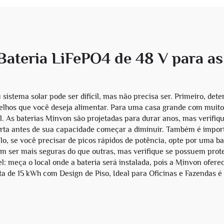
ateria LiFePO4 de 48 V para a
sistema solar pode ser difícil, mas não precisa ser. Primeiro, de
elhos que você deseja alimentar. Para uma casa grande com muitos
l. As baterias Minvon são projetadas para durar anos, mas verifiqu
rta antes de sua capacidade começar a diminuir. Também é importa
o, se você precisar de picos rápidos de potência, opte por uma ba
m ser mais seguras do que outras, mas verifique se possuem prot
l: meça o local onde a bateria será instalada, pois a Minvon ofer
a de 15 kWh com Design de Piso, Ideal para Oficinas e Fazendas
é