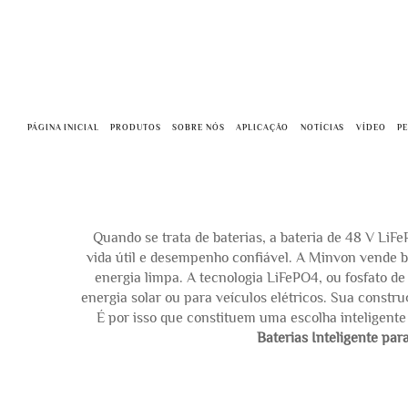
PÁGINA INICIAL
PRODUTOS
SOBRE NÓS
APLICAÇÃO
NOTÍCIAS
VÍDEO
P
Quando se trata de baterias, a bateria de 48 V LiF
vida útil e desempenho confiável. A Minvon vende b
energia limpa. A tecnologia LiFePO4, ou fosfato d
energia solar ou para veículos elétricos. Sua const
É por isso que constituem uma escolha inteligente
Baterias Inteligente p