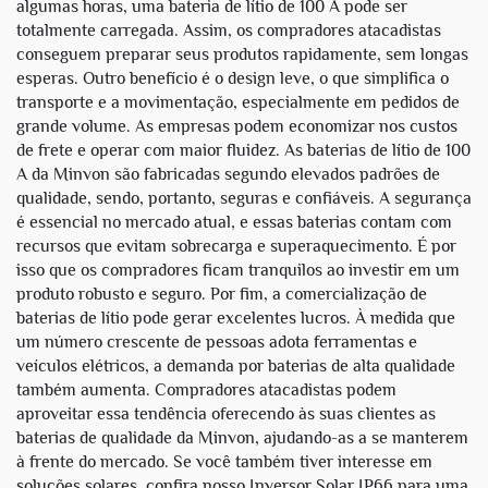
algumas horas, uma bateria de lítio de 100 A pode ser
totalmente carregada. Assim, os compradores atacadistas
conseguem preparar seus produtos rapidamente, sem longas
esperas. Outro benefício é o design leve, o que simplifica o
transporte e a movimentação, especialmente em pedidos de
grande volume. As empresas podem economizar nos custos
de frete e operar com maior fluidez. As baterias de lítio de 100
A da Minvon são fabricadas segundo elevados padrões de
qualidade, sendo, portanto, seguras e confiáveis. A segurança
é essencial no mercado atual, e essas baterias contam com
recursos que evitam sobrecarga e superaquecimento. É por
isso que os compradores ficam tranquilos ao investir em um
produto robusto e seguro. Por fim, a comercialização de
baterias de lítio pode gerar excelentes lucros. À medida que
um número crescente de pessoas adota ferramentas e
veículos elétricos, a demanda por baterias de alta qualidade
também aumenta. Compradores atacadistas podem
aproveitar essa tendência oferecendo às suas clientes as
baterias de qualidade da Minvon, ajudando-as a se manterem
à frente do mercado. Se você também tiver interesse em
soluções solares, confira nosso
Inversor Solar IP66
para uma