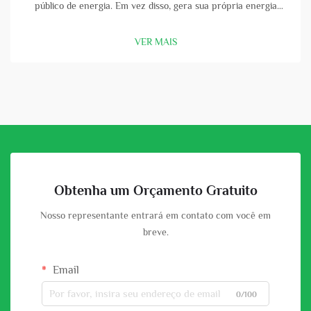
público de energia. Em vez disso, gera sua própria energia
usando painéis solares e baterias. Uma bateria solar de alta
capacidade é uma parte vital dessa configuração. Com uma
VER MAIS
boa bateria, você pode armazenar a energia que os painéis
solares col...
Obtenha um Orçamento Gratuito
Nosso representante entrará em contato com você em
breve.
Email
0/100