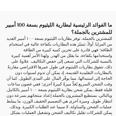
ما الفوائد الرئيسية لبطارية الليثيوم بسعة 100 أمبير
للمشترين بالجملة؟
للمشترين بالجملة، توفر بطاريات الليثيوم بسعة ١٠٠ أمبير العديد
من المزايا. أولاً، تتميّز هذه البطاريات بكفاءة عالية في استخدام
الطاقة؛ فهي قادرة على تخزين كمية كبيرة من الطاقة
واستخدامها بكفاءة، ما يقلل من الهدر. ولهذا الأمر أهمية كبيرة
بالنسبة للشركات التي تسعى إلى خفض التكاليف. علاوةً على
ذلك، تتفوق بطاريات الليثيوم في طول عمرها الافتراضي مقارنةً
بالبطاريات التقليدية القديمة، إذ يمكن أن تدوم لسنوات دون
الحاجة إلى استبدالها، مما يوفّر المال على المدى الطويل. كما أن
وقت الشحن السريع يُعَدُّ ميزةً كبيرةً أخرى؛ ففي غضون ساعات
قليلة فقط، يمكن شحن بطارية الليثيوم بسعة ١٠٠ أمبير بالكامل.
وبالتالي، يستطيع المشترون بالجملة إعداد منتجاتهم بسرعة دون
انتظار طويل. وميزة أخرى هي التصميم الخفيف الوزن، ما يبسّط
عمليات الشحن والمناولة، لا سيما عند الطلبات الكبيرة. وبذلك،
يمكن للشركات تقليل تكاليف الشحن وتشغيل العمليات بشكل