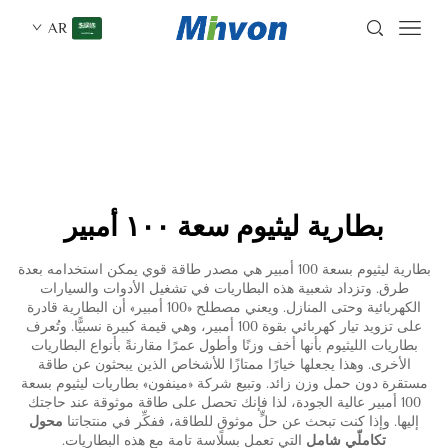
AR
بطارية ليثيوم سعة ١٠٠ أمبير
بطارية ليثيوم بسعة 100 أمبير هي مصدر طاقة قوي يمكن استخدامه بعدة
طرق. وتزداد شعبية هذه البطاريات في تشغيل الأدوات والسيارات
الكهربائية وحتى المنازل. ويعني مصطلح «100 أمبير» أن البطارية قادرة
على تزويد تيار كهربائي بقوة 100 أمبير، وهي قيمة كبيرة نسبيًّا. وتُعرف
بطاريات الليثيوم بأنها أخف وزنًا وأطول عمرًا مقارنةً بأنواع البطاريات
الأخرى. وهذا يجعلها خيارًا ممتازًا للأشخاص الذين يبحثون عن طاقة
مستقرة دون حمل وزن زائد. وتبيع شركة «مينفون» بطاريات ليثيوم بسعة
100 أمبير عالية الجودة، لذا فإنك تحصل على طاقة موثوقة عند حاجتك
إليها. وإذا كنت تبحث عن حلٍّ موثوقٍ للطاقة، ففكِّر في منتجاتنا
محول
تكاملّي شامل
التي تعمل بسلاسة تامة مع هذه البطاريات.