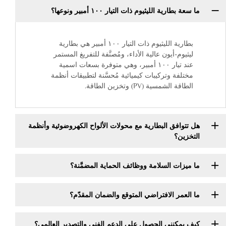
ما سعة بطارية الليثيوم ذات التيار ١٠٠ أمبير ونوعها؟
بطارية الليثيوم ذات التيار ١٠٠ أمبير هي بطارية
ليثيوم-أيون عالية الأداء، ومُصنَّفة للتفريغ المستمر
عند تيار ١٠٠ أمبير، وهي متوفرة بسعات اسمية
مختلفة وتركيبات كيميائية مُحسَّنة لتطبيقات أنظمة
الطاقة الشمسية (PV) وتخزين الطاقة.
هل تتوافق البطارية مع محولات الألواح الكهروضوئية وأنظمة
التخزين؟
ما ميزات السلامة ووظائف الحماية المضمَّنة؟
ما العمر الافتراضي المتوقع والضمان المقدّم؟
كيف يمكنني الحصول على الدعم الفني والتصدير العالمي؟