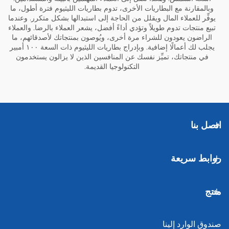
وبالمقارنة مع البطاريات الأخرى، تدوم بطاريات الليثيوم فترة أطول، ما
يوفِّر للعملاء المال ويقلل من الحاجة إلى استبدالها بشكل متكرر. وعندما
تبيع منتجات تدوم طويلاً وتؤدي أداءً أفضل، يشعر العملاء بالرضا. والعملاء
الراضون يعودون للشراء مرة أخرى، ويُوصون بمنتجاتك لأصدقائهم، ما
يجلب لك أعمالًا إضافية. وبإدراج بطاريات الليثيوم ذات السعة ١٠٠ أمبير
في منتجاتك، تميِّز نفسك عن المنافسين الذين لا يزالون يستخدمون
التكنولوجيا القديمة.
اتصل بنا
روابط سريعة
منتج
صندوق الوارد إلينا