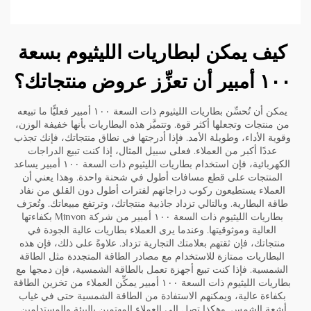
كيف يمكن لبطاريات الليثيوم بسعة
١٠٠ أمبير أن تعزِّز عروض منتجاتك؟
يمكن أن تُحسِّن بطاريات الليثيوم ذات السعة ١٠٠ أمبير فعليًّا ما تبيعه
من منتجات وتجعلها أكثر قوة. وتتميَّز هذه البطاريات بأنها خفيفة الوزن،
وقوية الأداء، وطويلة الأمد. فإذا أدرجتها في نطاق منتجاتك، فإنك تجذب
عددًا أكبر من العملاء. فعلى سبيل المثال، إذا كنت تبيع الدراجات
الكهربائية، فإن استخدام بطاريات الليثيوم ذات السعة ١٠٠ أمبير يساعد
المنتجات على قطع مسافات أطول في شحنة واحدة. وهذا يعني أن
العملاء يستطيعون ركوب دراجاتهم لفترات أطول دون القلق من نفاد
طاقة البطارية. وبالتالي تزداد جاذبية منتجاتك، وترتفع مبيعاتك. وتُعرَف
بطاريات الليثيوم ذات السعة ١٠٠ أمبير من شركة Minvon بكفاءتها
العالية وموثوقيتها. وعندما يرى العملاء بطاريات عالية الجودة في
منتجاتك، فإن ثقتهم بعلامتك التجارية تزداد. علاوةً على ذلك، فإن هذه
البطاريات ممتازة للاستخدام مع مصادر الطاقة المتجددة مثل الطاقة
الشمسية. فإذا كنت تبيع أجهزة تعمل بالطاقة الشمسية، فإن دمجها مع
بطاريات الليثيوم ذات السعة ١٠٠ أمبير يمكِّن العملاء من تخزين الطاقة
بكفاءة عالية، ويمكنهم الاستفادة من الطاقة الشمسية حتى في غياب
أشعة الشمس. وهكذا تصل إلى العملاء المهتمين بالبيئة والمستدامين.