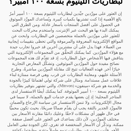
لبطاريات الليثيوم بسعة ١٠٠ أمبير؟
إن العثور على مورِّدين جيِّدين لبطاريات الليثيوم بسعة ١٠٠ أمبير أمرٌ
بالغ الأهمية إذا كنت تشتريها بكميات كبيرة. ويُساعدك المورِّد الموثوق
في الحصول على أفضل المنتجات بأسعار عادلة. ومن الطرق التي
يمكنك البدء بها هو البحث عبر الإنترنت. واستخدم محركات البحث
للعثور على مورِّدين بالجملة متخصصين في البطاريات. وابحث عن
المواقع الإلكترونية المعروفة والمرموقة والتي تحظى بتقييمات إيجابية
من العملاء. فهذا يدل على أن مشترين آخرين قد خبروا تجارب جيدة
مع هؤلاء المورِّدين. كما يمكنك التحقُّق من المجموعات الإلكترونية التي
يتناقش فيها الأشخاص حول البطاريات، إذ قد تقدِّم لك هذه المجموعات
نصائح مفيدة حول المورِّدين الموثوقين. وتشكِّل المعارض التجارية
خيارًا آخر. فهذه الفعاليات تتيح لك مقابلة المورِّدين مباشرةً، وطرح
الأسئلة عليهم، ومعاينة البطاريات عن قرب. وهي فرصة ممتازة لبناء
علاقات عمل مستدامة. ومثال على شركة تولي اهتمامًا كبيرًا بالجودة
والخدمة هو شركة «مينفون» (Minvon)، والتي تشتهر بتوفير بطاريات
الليثيوم بسعة ١٠٠ أمبير الموثوقة. كما يمكنك أيضًا الاستفسار لدى
المتاجر المحلية؛ إذ إن بعضها يقدم خدمات البيع بالجملة، لا سيما في
مجال الإلكترونيات. ولا تنسَ الاستفسار عن سياسة الإرجاع والضمان.
فالمورِّد الجدير بالثقة يجب أن يقدِّم ضمانًا صريحًا، بحيث تكون محميًّا
في حال ظهور أي مشكلات لاحقًا. وعليك دائمًا مقارنة الأسعار بين
مختلف المورِّدين، لأن ذلك يساعدك في العثور على أفضل صفقة
ممكنة. وتذكَّر أن الأسعار المنخفضة قد تغري، لكن الجودة تبقى العامل
الأهم. فأنت تبحث عن بطاريات تدوم طويلاً وتؤدي وظيفتها بكفاءة