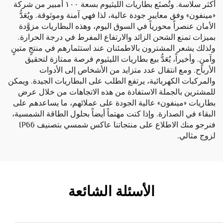
أكثر سلاسة. وتُصنَع بطاريات الليثيوم بسعة ١٠٠ أمبير من شركة
«مينفون» وفق معايير جودة عالية، لذا فهي آمنة وموثوقة. ويُعَدُّ
الأمان عنصراً محورياً في السوق اليوم، وهذه البطاريات مزوَّدة
بميزات تمنع الشحن الزائد والارتفاع المفرط في درجة الحرارة.
ولذلك يشعر المشترون بالاطمئنان عند استثمارهم في منتجٍ متينٍ
وآمنٍ. وأخيراً، يُعَدُّ بيع بطاريات الليثيوم فرصة ممتازة لتحقيق
الأرباح. ومع انتقال عدد متزايد من الأشخاص إلى الأدوات
والمركبات الكهربائية، يرتفع الطلب على البطاريات الجيدة. ويمكن
للمشترين بالجملة الاستفادة من هذه الاتجاهات من خلال عرض
بطاريات «مينفون» عالية الجودة على عملائهم، ما يساعدهم على
البقاء في الصدارة. وإذا كنت مهتماً أيضاً بحلول الطاقة الشمسية،
فنرجو منك الاطلاع على منتجاتنا
عاكس شمسي بتصنيف IP66
لزوج مثالي.
الأسئلة الشائعة