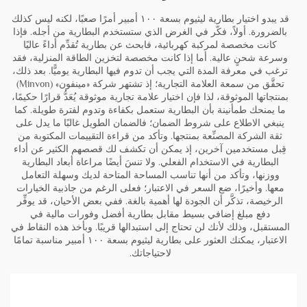
قد يبدو اختيار بطارية ليثيوم بسعة ١٠٠ أمبير أمرًا صعبًا، لكنه ليس كذلك
بالضرورة. أولاً، فكّر في الغرض الذي ستستخدم البطارية من أجله. فإذا
كانت مخصصة لمركبة كهربائية، فابحث عن بطارية تُقدِّم أداءً عاليًا
وسرعة شحنٍ عالية. أما إذا كانت مخصصة لتخزين الطاقة المنزلية، فقد
ترغب في معرفة المدة التي يجب أن تدوم فيها البطارية يوميًّا. بعد ذلك،
تحقَّق من سمعة العلامة التجارية؛ إذ تشتهر شركة «مينفون» (Minvon)
بمنتجاتها الموثوقة، لذا فإن اختيار علامة تجارية موثوقة يُعَدُّ قرارًا حكيمًا،
ما يمنحك طمأنينة بأن البطارية ستعمل بكفاءة وتدوم لفترة طويلة. كما
ينبغي الاطلاع على شروط الضمان؛ فالضمان الطويل غالبًا ما يدل على
ثقة الشركة المصنِّعة بمنتجها. وتأكد من قراءة التقييمات المكتوبة من
قِبل مستخدمين آخرين، إذ يمكن أن تكشف لك قصصهم الكثير عن أداء
البطارية في الاستخدام الفعلي. ولا تنسَ أيضًا مراعاة أبعاد البطارية
ووزنها، وتأكد من أنها تناسب المساحة المتاحة لديك وسهلة التعامل
معها. وأخيرًا، ضع السعر في الاعتبار؛ فعلى الرغم من جاذبية الخيارات
الرخيصة، تذكَّر أن الجودة لها أهمية بالغة. ففي بعض الأحيان، قد يوفِّر
دفع مبلغ إضافي بسيط مقابل بطارية أفضل وفورات مالية في
المستقبل، وذلك لأنك لن تحتاج إلى استبدالها قريبًا. وبأخذ هذه النقاط في
الاعتبار، يمكنك العثور على بطارية ليثيوم بسعة ١٠٠ أمبير مناسبة تمامًا
لاحتياجاتك.