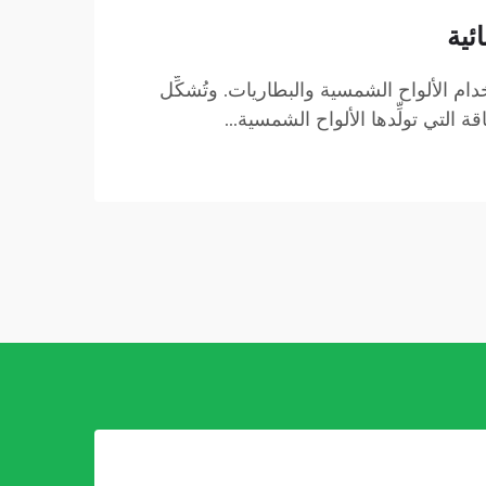
ئية
دام الألواح الشمسية والبطاريات. وتُشكِّل
لتي تولِّدها الألواح الشمسية...