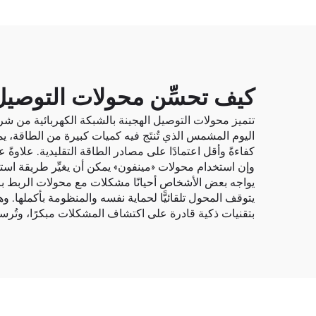
كيف تحسِّن محولات التوصيل ا
تتميز محولات التوصيل الهجينة بالشبكة الكهربائية من شركة
اليوم المشمس الذي تُنتَج فيه كميات كبيرة من الطاقة، ي
كفاءةً وأقل اعتمادًا على مصادر الطاقة التقليدية. علاوةً 
وإن استخدام محولات «مينفون» يمكن أن يغيِّر طريقة استهل
يواجه بعض الأشخاص أحيانًا مشكلات مع محولات الربط بال
يتوقف المحول تلقائيًّا لحماية نفسه والمنظومة بأكملها. 
بتقنيات ذكية قادرة على اكتشاف المشكلات مبكرًا، وتُرس