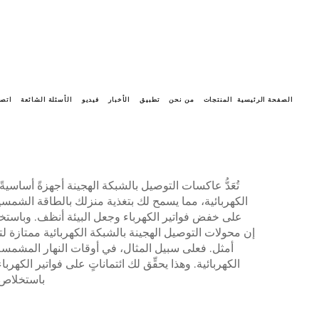
الصفحة الرئيسية
المنتجات
من نحن
تطبيق
الأخبار
فيديو
الأسئلة الشائعة
اتصل
تُعَدُّ عاكسات التوصيل بالشبكة الهجينة أجهزةً أسا
الكهربائية، مما يسمح لك بتغذية منزلك بالطاقة الشمسية
على خفض فواتير الكهرباء وجعل البيئة أنظف. وباستخد
إن محولات التوصيل الهجينة بالشبكة الكهربائية ممتازة لت
أمثل. فعلى سبيل المثال، في أوقات النهار المشمسة
الكهربائية. وهذا يحقِّق لك ائتماناتٍ على فواتير الكهر
باستخلاص ا