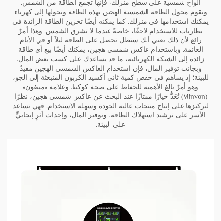
ألواح شمسية على سطح منزلك، فإنها تجمع الطاقة من الشمس.
وتقوم محول الطاقة الشمسية الهجين بهذه الطاقة وتحولها إلى كهرباء
يمكنك استخدامها في منزلك. كما يمكنه أيضًا تخزين الطاقة الزائدة في
بطاريات
للاستخدام لاحقًا، خاصةً عندما لا تشرق الشمس. وهذا أمرٌ
رائع لأن ذلك يعني أنك ستظل تحصل على الطاقة ليلاً أو في الأيام
الغائمة. وباستخدام عاكس شمسي هجين، يمكنك أيضًا بيع أي طاقة
زائدة إلى الشبكة الكهربائية، ما قد يساعدك على كسب بعض المال.
وبجانب توفير المال، فإن استخدام العاكس الشمسي الهجين مفيدٌ
للبيئة؛ إذ يساهم في خفض كمية ثاني أكسيد الكربون المنبعثة إلى الجو،
وهو أمرٌ بالغ الأهمية للحفاظ على صحة كوكبنا. وعلامة «مينفون»
(Minvon) تُعَدُّ خيارًا ممتازًا عند البحث عن عاكس شمسي هجين، نظرًا
لتركيزها على إنتاج منتجات عالية الجودة وسهلة الاستخدام. فهي تساعد
الأسر على ترشيد استهلاك الطاقة، وتوفير المال، وإحداث أثرٍ إيجابيٍّ
على البيئة.