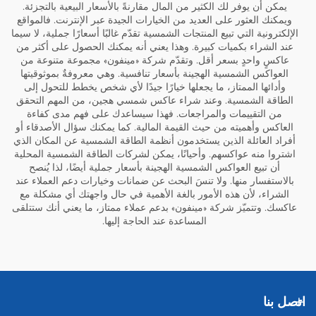
يمكن أن يوفر لك الكثير من المال مقارنةً بالأسعار البيعية بالتجزئة.
ويمكنك العثور على العديد من الخيارات الجيدة عبر الإنترنت. فالمواقع
الإلكترونية التي تبيع المنتجات الشمسية تقدّم غالبًا أسعارًا جملية، لا سيما
عند الشراء بكميات كبيرة. وهذا يعني أنه يمكنك الحصول على أكثر من
عاكسٍ واحدٍ بسعر أقل. وتقدّم شركة «مينفون» مجموعة متنوعة من
العواكس الشمسية الهجينة بأسعار تنافسية. وهي معروفةٌ بموثوقيتها
وأدائها الممتاز، ما يجعلها خيارًا جيدًا لأي شخص يخطط للتحول إلى
الطاقة الشمسية. وعند شراء عاكس شمسي هجين، من المهم التحقق
من التقييمات والمراجعات. فهذا سيساعدك على فهم مدى كفاءة
العاكس وأهميته من حيث القيمة المالية. كما يمكنك سؤال الأصدقاء أو
أفراد العائلة الذين يستخدمون أنظمة الطاقة الشمسية عن المكان الذي
اشتروا منه عواكسهم. وأحيانًا، يمكن لشركات الطاقة الشمسية المحلية
أن تبيع العواكس الشمسية الهجينة بأسعار جملية أيضًا، لذا يُنصح
بالاستفسار منها. ولا تنسَ البحث عن ضمانات وخيارات دعم العملاء عند
الشراء، لأن هذه الأمور بالغة الأهمية في حال واجهتك أي مشكلة مع
عاكسك. وتتميّز شركة «مينفون» بدعم عملاء ممتاز، ما يعني أنك ستتلقى
المساعدة عند الحاجة إليها.
اتصل بنا