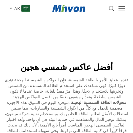
AR
أفضل عاكس شمسي هجين
عندما يتعلق الأمر بالطاقة الشمسية، فإن العواكس الشمسية الهجينة تؤدي
دورًا كبيرًا. فهي تساعدك على استخدام الطاقة المستمدة من الشمس
وتخزينها للاستخدام لاحقًا. وهذا أمرٌ مفيدٌ للغاية، خاصةً عندما لا تكون
الشمس ساطعةً. وتقدِّم مينفون بعضًا من أفضل العواكس الهجينة.
محولات الطاقة الشمسية الهجينة
متوفرة اليوم في السوق. هذه الأجهزة
مصممة للعمل مع كلٍّ من الألواح الشمسية والبطاريات، مما يضمن
استغلالك الأمثل لنظام الطاقة الخاص بك. وباستخدام تقنية شركة مينفون،
يمكنك توفير المال والمساهمة في حماية البيئة في آنٍ واحد. ويُعد اختيار
العاكس الشمسي الهجين المناسب أمراً بالغ الأهمية، لأن ذلك قد يحدث
فرقاً كبيراً في كمية الطاقة التي توفرها، وفي سهولة استخدامك للطاقة