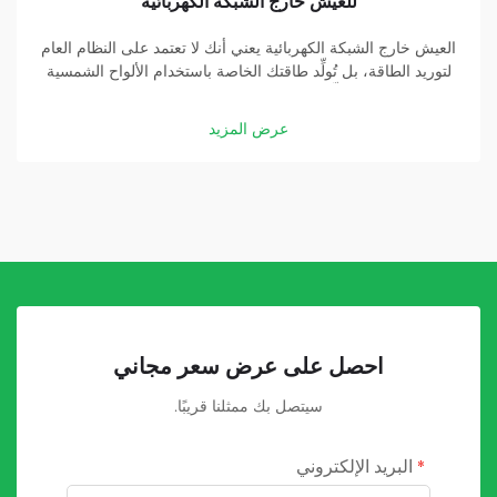
للعيش خارج الشبكة الكهربائية
العيش خارج الشبكة الكهربائية يعني أنك لا تعتمد على النظام العام
لتوريد الطاقة، بل تُولِّد طاقتك الخاصة باستخدام الألواح الشمسية
والبطاريات. وتُشكِّل بطارية الطاقة الشمسية عالية السعة جزءًا
أساسيًّا في هذه المنظومة. وبفضل بطارية جيدة، يمكنك تخزين
عرض المزيد
الطاقة التي تولِّدها الألواح الشمسية...
احصل على عرض سعر مجاني
سيتصل بك ممثلنا قريبًا.
البريد الإلكتروني