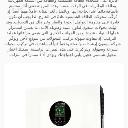
قادرة على استخدام الطاقة الشمسية والطاقة من الشبكة الكهربائية
وطاقة البطاريات في الوقت نفسه. وهذه المرونة تعني أنك ستتمتع
بالطاقة دائماً عند الحاجة إليها. وبالمثل، تُعَد المتانة عاملاً مهماً أيضاً؛ إذ
تُركَّب محولات الطاقة الشمسية عادةً في الخارج، لذا يجب أن تكون
قادرة على مقاومة العوامل الجوية والغبار وغير ذلك من التحديات. وقد
بُنِيَت محولات مينفون لتكون متينة وطويلة الأمد، ما يضمن استمرار
عملها لسنوات عديدة. ومن الجوانب الأخرى التي ينبغي مراعاتها عملية
التركيب؛ إذ تتفاوت سهولة تركيب المحولات من نموذجٍ لآخر. وتوفّر
شركة مينفون إرشادات واضحة ودعماً فنياً لمساعدتك في تركيب محولك
بسرعة وسهولة. وبتركيزك على هذه الميزات الرئيسية، يمكنك اختيار
محول شمسي هجين يلبي احتياجاتك ويؤدي أداءً ممتازاً في منزلك.