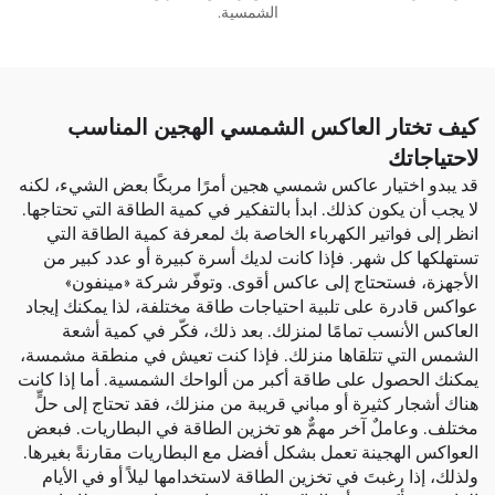
الشمسية.
كيف تختار العاكس الشمسي الهجين المناسب
لاحتياجاتك
قد يبدو اختيار عاكس شمسي هجين أمرًا مربكًا بعض الشيء، لكنه
لا يجب أن يكون كذلك. ابدأ بالتفكير في كمية الطاقة التي تحتاجها.
انظر إلى فواتير الكهرباء الخاصة بك لمعرفة كمية الطاقة التي
تستهلكها كل شهر. فإذا كانت لديك أسرة كبيرة أو عدد كبير من
الأجهزة، فستحتاج إلى عاكس أقوى. وتوفّر شركة «مينفون»
عواكس قادرة على تلبية احتياجات طاقة مختلفة، لذا يمكنك إيجاد
العاكس الأنسب تمامًا لمنزلك. بعد ذلك، فكّر في كمية أشعة
الشمس التي تتلقاها منزلك. فإذا كنت تعيش في منطقة مشمسة،
يمكنك الحصول على طاقة أكبر من ألواحك الشمسية. أما إذا كانت
هناك أشجار كثيرة أو مباني قريبة من منزلك، فقد تحتاج إلى حلٍّ
مختلف. وعاملٌ آخر مهمٌّ هو تخزين الطاقة في البطاريات. فبعض
العواكس الهجينة تعمل بشكل أفضل مع البطاريات مقارنةً بغيرها.
ولذلك، إذا رغبتَ في تخزين الطاقة لاستخدامها ليلاً أو في الأيام