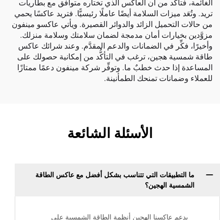
الغائمة، فتأكد من أن العاكس الذي تختاره متوافق مع
بطاريات
تريد. وتُعَد ميزات السلامة أيضًا عاملًا رئيسيًّا. فتريد عاكسًا يحمي
من حالات التحميل الزائد والدوائر القصيرة. ويأتي عاكسو مينفون
مزوَّدين بخيارات أمان مدمجة لضمان سلامتك وسلامة منزلك.
وأخيرًا، فكِّر في الضمانات والدعم المقدَّم. وعند شرائك عاكس
طاقة شمسية هجين، ترغب في التأكُّد من إمكانية حصولك على
المساعدة إذا حدث خطبٌ ما. وتوفِّر شركة مينفون دعمًا ممتازًا
للعملاء وضمانات تمنحك الطمأنينة.
الأسئلة الشائعة
ما التطبيقات التي تتناسب بشكل أفضل مع عاكس الطاقة
الشمسية الهجين؟
يدعم عاكسنا الهجين أنظمة الطاقة الشمسية على