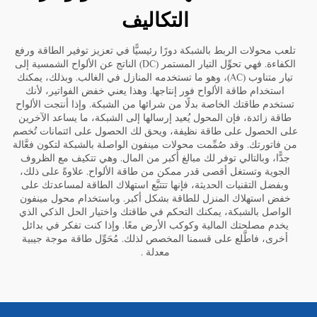
التكاليف
تلعب محولات الربط بالشبكة دورًا رئيسيًّا في تعزيز توفير الطاقة ورفع
الكفاءة. فهي تحوِّل التيار المستمر (DC) الناتج عن الألواح الشمسية إلى
تيار متناوب (AC)، وهو ما تستخدمه المنازل في الغالب. وبذلك، يمكنك
استخدام طاقة الألواح فور إنتاجها. وهذا يعني خفض الفواتير، لأنك
تستخدم طاقتك الخاصة بدلًا من شرائها من الشبكة. وإذا أنتجت الألواح
طاقة زائدة، فإن المحول يُعيد إرسالها إلى الشبكة، ما يساعد الآخرين
على الحصول على طاقة نظيفة، ويحق لك الحصول على ائتمانات تُخصم
من فاتورتك. وقد صُمِّمت محولات مينفون الواصلة بالشبكة لتكون فعَّالة
جدًّا، وبالتالي توفر لك مبالغ أكبر من المال. وهي تتكيف مع الظروف
الجوية وتستغل أقصى قدر ممكن من طاقة الألواح. علاوةً على ذلك،
وبفضل التقنيات الحديثة، فإنها تتتبَّع استهلاك الطاقة لمساعدتك على
خفض استهلاك المنزل للطاقة بشكل أكبر. وباستخدام محول مينفون
الواصل بالشبكة، يمكنك التحكم في طاقتك واختيار الحل الذكي الذي
يخدم مصلحتك المالية وكوكب الأرض معًا. وإذا كنت تفكر في بدائل
أخرى، فاطَّلع على قسمنا المخصص لذلك.
مُحَوِّل طاقة موجة جيبية
معدلة
.