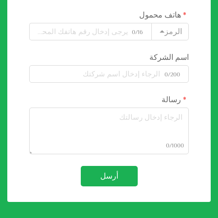
هاتف محمول
الرمز
0/16
اسم الشركة
0/200
رسالة
0/1000
أرسل