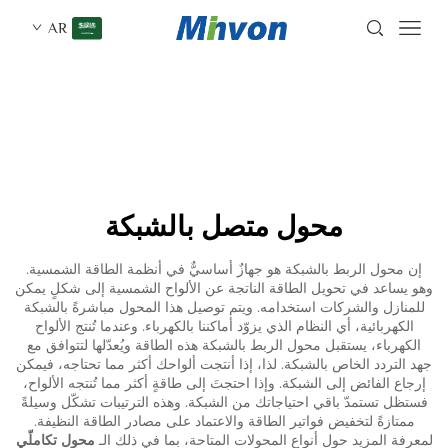
AR
محول متصل بالشبكة
إن محول الربط بالشبكة هو جهازٌ أساسيٌّ في أنظمة الطاقة الشمسية.
وهو يساعد في تحويل الطاقة الناتجة عن الألواح الشمسية إلى شكلٍ يمكن
للمنازل والشركات استخدامه. ويتم توصيل هذا المحول مباشرةً بالشبكة
الكهربائية، أي النظام الذي يزوّد أماكننا بالكهرباء. وعندما تُنتج الألواح
الكهرباء، يستقبل محول الربط بالشبكة هذه الطاقة ويُعدّلها لتتوافق مع
جهد التردد الخاص بالشبكة. لذا، إذا أنتجت ألواحك أكثر مما تحتاجه، فيمكن
إرجاع الفائض إلى الشبكة. وإذا احتجتَ إلى طاقةٍ أكثر مما تُنتجه الألواح،
فستظل تستمدّ باقي احتياجاتك من الشبكة. وهذه الترتيبات تشكّل وسيلةً
ممتازةً لتخفيض فواتير الطاقة والاعتماد على مصادر الطاقة النظيفة.
لمعرفة المزيد حول أنواع المحولات المتاحة، بما في ذلك الـ
محول تكاملّي