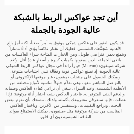
أين تجد عواكس الربط بالشبكة
عالية الجودة بالجملة
قد يكون العثور على عاكس شبكي موثوق به أمراً صعباً، لكنه أمرٌ بالغ
الأهمية لمُجمَّعك الشمسي. فعليك أن تختار عاكساً يؤدي أداءً ممتازاً
ويتمتع بعمر افتراضي طويل. ومن الخيارات المتاحة شراء العاكسات من
بائعي الجملة، الذين يبيعونها بكميات كبيرة وبأسعارٍ عادةً أقل. وتُعَد
شركة «مينفون» (Minvon) خياراً رائداً في مجال عواكس الربط الشبكي
عالية الجودة، إذ تصنع عواكس قوية وفعّالة تلبي احتياجات متنوعة.
ويمكنك الحصول على منتجات «مينفون» عبر موقعها الإلكتروني أو
بالتواصل المباشر معها، وهي تقدِّم حلولاً مناسبة لأنواع مختلفة من
الأنظمة الشمسية. وعند الشراء، ينبغي أن تراعي كفاءة العاكس وضمانه
والدعم الفني المتوفر له. فاختيار العاكس يشبه اختيار أداة موثوقة: فإذا
عطلت، فإنها ستعرقل مشروعك بأكمله. ولذلك، ننصحك بأن تقوم ببعض
البحث، وتراجع التقييمات، وتستفسر من الآخرين. وباختيار العاكس
المناسب من شركة موثوقة مثل «مينفون»، يمكنك الاستمتاع بفوائد
الطاقة الشمسية دون أي قلق.