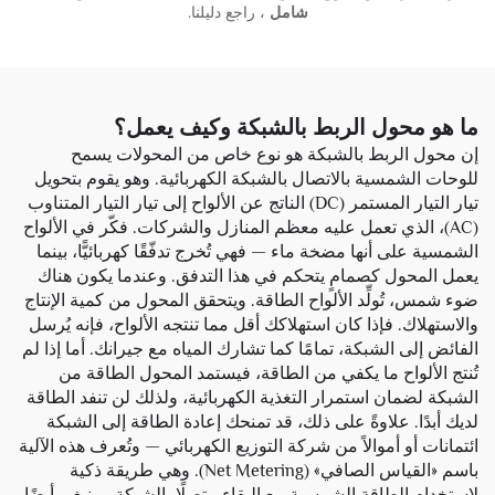
شامل
، راجع دليلنا.
ما هو محول الربط بالشبكة وكيف يعمل؟
إن محول الربط بالشبكة هو نوع خاص من المحولات يسمح
للوحات الشمسية بالاتصال بالشبكة الكهربائية. وهو يقوم بتحويل
تيار التيار المستمر (DC) الناتج عن الألواح إلى تيار التيار المتناوب
(AC)، الذي تعمل عليه معظم المنازل والشركات. فكّر في الألواح
الشمسية على أنها مضخة ماء — فهي تُخرج تدفّقًا كهربائيًّا، بينما
يعمل المحول كصمامٍ يتحكم في هذا التدفق. وعندما يكون هناك
ضوء شمس، تُولِّد الألواح الطاقة. ويتحقق المحول من كمية الإنتاج
والاستهلاك. فإذا كان استهلاكك أقل مما تنتجه الألواح، فإنه يُرسل
الفائض إلى الشبكة، تمامًا كما تشارك المياه مع جيرانك. أما إذا لم
تُنتج الألواح ما يكفي من الطاقة، فيستمد المحول الطاقة من
الشبكة لضمان استمرار التغذية الكهربائية، ولذلك لن تنفد الطاقة
لديك أبدًا. علاوةً على ذلك، قد تمنحك إعادة الطاقة إلى الشبكة
ائتمانات أو أموالاً من شركة التوزيع الكهربائي — وتُعرف هذه الآلية
باسم «القياس الصافي» (Net Metering). وهي طريقة ذكية