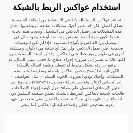
استخدام عواكس الربط بالشبكة
تساعد عواكس الربط بالشبكة في الاستفادة من الطاقة الشمسية
بشكل أفضل، لكن قد تظهر أحيانًا مشكلات شائعة مرتبطة بها. إحدى
هذه المشكلات هي فشل العاكس في التشغيل. وتحدث هذه الحالة
عندما تكون شدة أشعة الشمس منخفضة أو عند وجود خلل في
التوصيل بين العاكس والألواح الشمسية. فإذا لم تكن التوصيلات
صحيحة، فلن يعمل العاكس، ولن تمرّ أي طاقة من الألواح. ومشكلة
أخرى هي ظهور رموز خطأ على العاكس. وقد يُربك هذا المستخدمين،
لكنها غالبًا ما تشير إلى ضرورة إجراء إصلاحٍ ما. فعلى سبيل المثال، قد
يرتفع حرارته بشكل مفرط أو تتعطل وظيفة اتصاله بالشبكة
الكهربائية. لذا يُنصح بفحص العاكس بانتظام وتنظيفه لتجنب هذه
المشكلات. وأحيانًا تؤدي الظروف الجوية السيئة — مثل العواصف —
إلى انخفاض الإنتاج. وتوصي شركة «مينفون» (Minvon) بالرجوع إلى
الدليل الإرشادي للحصول على نصائح حول كيفية إجراء الإصلاحات.
فالعناية الجيدة بالعاكس المرتبط بالشبكة تضمن تشغيله السلس دون
انقطاع. وإذا ظهرت أي مشكلة، فيجب الاتصال بفني متخصص؛ فهو
يقوم بتشخيص الخلل وإصلاحه ليعمل العاكس كما ينبغي.