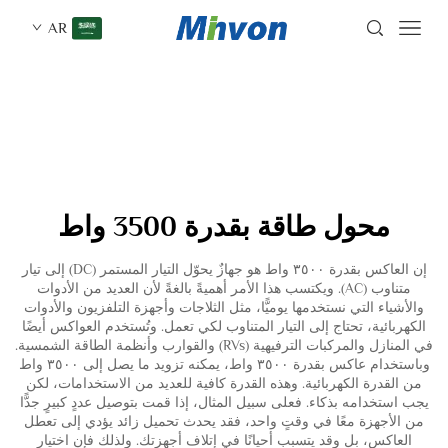
AR
محول طاقة بقدرة 3500 واط
إن العاكس بقدرة ٣٥٠٠ واط هو جهازٌ يحوّل التيار المستمر (DC) إلى تيار
متناوب (AC). ويكتسب هذا الأمر أهميةً بالغةً لأن العديد من الأدوات
والأشياء التي نستخدمها يوميًّا، مثل الثلاجات وأجهزة التلفزيون والأدوات
الكهربائية، تحتاج إلى التيار المتناوب لكي تعمل. وتُستخدم العواكس أيضًا
في المنازل والمركبات الترفيهية (RVs) والقوارب وأنظمة الطاقة الشمسية.
وباستخدام عاكس بقدرة ٣٥٠٠ واط، يمكنه تزويد ما يصل إلى ٣٥٠٠ واط
من القدرة الكهربائية. وهذه القدرة كافية للعديد من الاستخدامات، لكن
يجب استخدامه بذكاء. فعلى سبيل المثال، إذا قمت بتوصيل عددٍ كبيرٍ جدًّا
من الأجهزة معًا في وقتٍ واحد، فقد يحدث تحميل زائد يؤدي إلى تعطل
العاكس، بل وقد يتسبب أحيانًا في إتلاف أجهزتك. ولذلك فإن اختيار