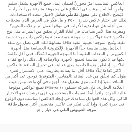
العاكس المناسب أمرٌ محوريٌّ لضمان عمل جميع الأجهزة بشكلٍ سليمٍ
وآمنٍ. أما لمن يرغب في الاطلاع على مجموعة متنوعة من الخيارات،
فيُنصح بالاطلاع على
محول تكاملّي شامل
لاختيار متعدد الاستخدامات.
لذلك عند اختيار عاكس بقدرة ٣٥٠٠ واط، فكّر في الغرض الذي ستحتاجه
من أجله. هل هو لتغذية الأدوات في موقع العمل أم لرحلات التخييم؟
ومعرفة هذا الأمر تساعدك في اتخاذ القرار. تحقق من الميزات مثل نوع
العاكس: فثمة عواكس ذات موجة جيبية معدلة وعواكس ذات موجة جيبية
نقية. وتُنتج الموجة الجيبية النقية طاقةً مشابهةً لتلك التي تصل من منفذ
الحائط، وهي مناسبة جدًّا للأجهزة الإلكترونية الحساسة مثل أجهزة
الكمبيوتر أو المعدات الطبية. أما الموجة الجيبية المُعدَّلة فهي أقل تكلفةً،
لكنها قد لا تكون مناسبةً لجميع الأجهزة. وبالإضافة إلى ذلك، راجع كفاءة
العاكس؛ إذ تُظهر هذه الخاصية مدى فعاليته في تحويل الطاقة. فالعاكس
الأكثر كفاءةً يُبدِّد طاقةً أقل، ما يساعد بطاريتك على الاستمرار لفترة
أطول. كما تحقَّق من عدد المنافذ (المقابس) المتوفرة؛ فوجود عدد أكبر من
المنافذ مفيدٌ إذا كنت تنوي تشغيل عدة أجهزة في آنٍ واحد. ومن حيث
العلامة التجارية، فإن شركة «مينفون» (Minvon) تصنع عواكس موثوقةً
عالية الجودة. واقرأ أيضًا تقييمات المستخدمين، فهي ترشدك نحو الاختيار
الذكي. وكل هذه العوامل تساعدك في إيجاد العاكس المناسب دون الوقوع
في حيرة كبيرة. وإذا كنت تفكر في عاكس متخصص أكثر،
محول طاقة
موجة الصينوس النقي
هي خيار رائع.