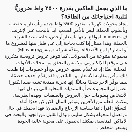
ما الذي يجعل العاكس بقدرة ٣٥٠٠ واط ضروريًّا
لتلبية احتياجاتك من الطاقة؟
إيجاد محولات كهربائية بقدرة 3500 واط جيدة وبأسعار منخفضة،
وبأسلوب الجملة، ليس بالأمر الصعب. ابدأ بالبحث عبر الإنترنت.
ف numeros المواقع تبيعها بأسعار أرخص، خاصة عند الشراء
بالجملة. وهذا ممتاز إذا كنت بحاجة إلى عددٍ قليل منها لمشروع ما
أو لتشاركها مع الأصدقاء. وتقدِّم شركة «مينفون» (Minvon)
مجموعة متنوعة من المحولات، كما تتوفر عروض ترويجية متكررة
على موقعها الإلكتروني. ولا تنسَ التحقق من محلات الأدوات
المحلية أيضًا؛ إذ قد تُقدِّم بعضها عروض بيع أو خصومات إذا طلبت
ذلك. وقُم بمقارنة الأسعار بين البائعين: فقد يقدِّم أحدهم خصمًا،
بينما يوفِّر الآخر شحنًا مجانيًّا. إنها تجربة ممتعة تشبه صيد الكنوز!
انضم إلى المجموعات أو المنتديات المحلية التي يتبادل فيها
الأشخاص معلومات حول العروض والصفقات. وبهذه الطريقة،
يمكنك التعلُّم من الآخرين وتوفير المال. لكن كن حذرًا أثناء
التسوُّق: اقرأ دائمًا سياسة الإرجاع والضمان؛ فهذا يحميك في حال
لم تعمل المحولة بشكل سليم. وببذل القليل من الجهد والبحث في
الأماكن المناسبة، يمكنك الحصول على محولة عالية الجودة
وبسعر منخفض.