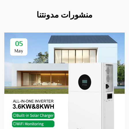
منشورات مدونتنا
05
May