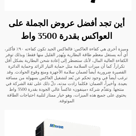
أين تجد أفضل عروض الجملة على
العواكس بقدرة 3500 واط
وميزة أخرى هي كفاءة العاكس: فالعاكس الجيد تكون كفاءته ٩٠٪ فأكثر،
أي أنه يستغل معظم طاقة البطارية ويُهدِر القليل منها فقط؛ وبذلك توفر
الكفاءة العالية المال، لأنك ستضطر إلى إعادة شحن البطارية بشكل أقل
تكراراً. كما أن ميزات السلامة مثل حماية التيار الزائد وحماية الدائرة
القصيرة ضرورية أيضاً لضمان سلامة الأجهزة ومنع وقوع الحوادث. وقد
ترغب أيضاً في وجود تحكم عن بُعد لتشغيل العاكس بسهولة من مسافة
بعيدة. وأخيراً، الضمان: فكلما زادت مدته، دلّ ذلك على ثقة الشركة في
منتجها. وتقدِّم شركة «مينفون» عاكساً عالي الجودة بقدرة 3500 واط
يحتوي على جميع هذه الميزات، وهو خيار ممتاز لتلبية احتياجات الطاقة
الموثوقة.