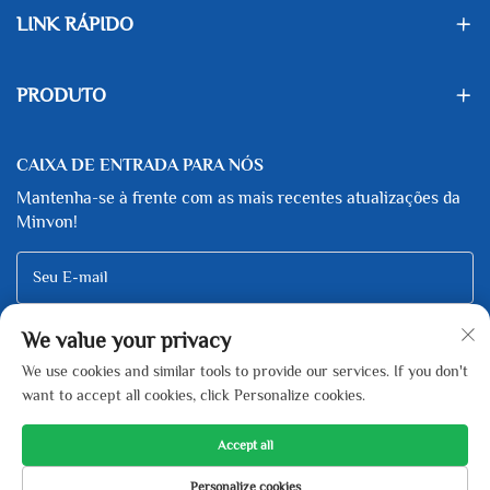
LINK RÁPIDO
PRODUTO
CAIXA DE ENTRADA PARA NÓS
Mantenha-se à frente com as mais recentes atualizações da
Minvon!
Seu E-mail
We value your privacy
Subscribe
We use cookies and similar tools to provide our services. If you don't
want to accept all cookies, click Personalize cookies.
Accept all
Copyright © Zhejiang Minfeng New Energy Technology Co., Ltd All
Personalize cookies