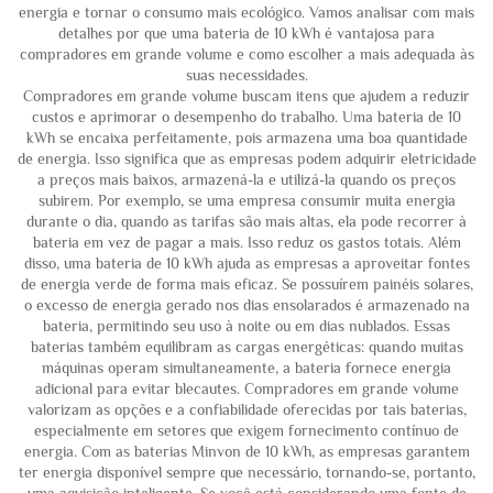
energia e tornar o consumo mais ecológico. Vamos analisar com mais
detalhes por que uma bateria de 10 kWh é vantajosa para
compradores em grande volume e como escolher a mais adequada às
suas necessidades.
Compradores em grande volume buscam itens que ajudem a reduzir
custos e aprimorar o desempenho do trabalho. Uma bateria de 10
kWh se encaixa perfeitamente, pois armazena uma boa quantidade
de energia. Isso significa que as empresas podem adquirir eletricidade
a preços mais baixos, armazená-la e utilizá-la quando os preços
subirem. Por exemplo, se uma empresa consumir muita energia
durante o dia, quando as tarifas são mais altas, ela pode recorrer à
bateria em vez de pagar a mais. Isso reduz os gastos totais. Além
disso, uma bateria de 10 kWh ajuda as empresas a aproveitar fontes
de energia verde de forma mais eficaz. Se possuírem painéis solares,
o excesso de energia gerado nos dias ensolarados é armazenado na
bateria, permitindo seu uso à noite ou em dias nublados. Essas
baterias também equilibram as cargas energéticas: quando muitas
máquinas operam simultaneamente, a bateria fornece energia
adicional para evitar blecautes. Compradores em grande volume
valorizam as opções e a confiabilidade oferecidas por tais baterias,
especialmente em setores que exigem fornecimento contínuo de
energia. Com as baterias Minvon de 10 kWh, as empresas garantem
ter energia disponível sempre que necessário, tornando-se, portanto,