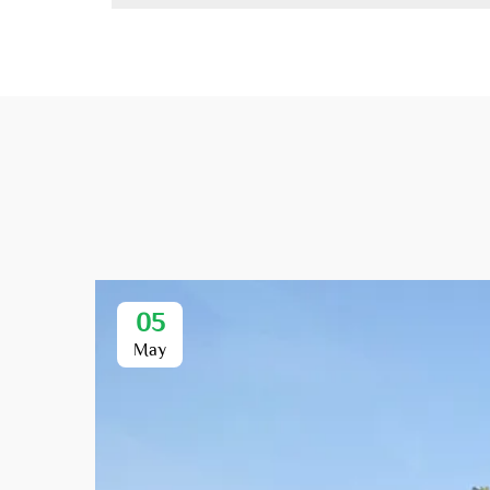
05
May