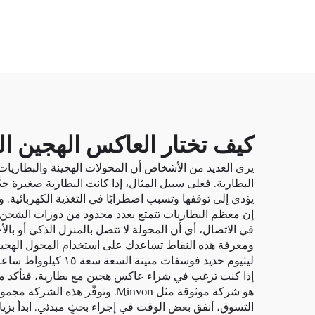
كيف تختار العاكس الهجين ال
يرى العديد من الأشخاص أن المحولات الهجينة والبطاريات
البطارية. فعلى سبيل المثال، إذا كانت البطارية صغيرة 
يؤدي إلى توقفها وتسبب اضطرابًا في التغذية الكهربائية. 
إن معظم البطاريات تتمتع بعدد محدود من دورات الشحن، و
ومعرفة هذه النقاط تساعدك على استخدام المحول الهجي
ليثيوم حديد فوسفات متينة السعة سعة ١٥ كيلوواط ساعة
إذا كنت ترغب في شراء عاكس هجين مع بطارية، فتأكد من
هو شركة موثوقة مثل Minvon. و
التسوق، أنفق بعض الوقت في إجراء بحثٍ مبدئي. ابدأ بزيارة موقع Minvon الإلكتروني أو متاجرها، حيث تُقدَّم غ