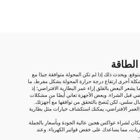
الطاقة
قع. ويحدث ذلك إذا لم تكن المحولة متوافقة جيدًا مع
 مشكلة أخرى ارتفاع درجة حرارة المحولة بشكل مفرط، ما
ا يشعر البعض بالقلق إزاء عمر البطارية الافتراضي؛ إذ
اضي قبل الشراء. وبعض الأجهزة تعاني أيضًا من مشكلات
و بالأجهزة الأخرى كما هو معلن. وتبذل شركة Minvon جهدًا كبيرًا لضمان اتصال سلس، لكن يُنصح بالتحقق من توافقها مع أجهزتك.
 العمر الافتراضي، يمكنك استكشاف خيارات مثل
بطارية
ان لشراء عواكس هجين عالية الجودة وبأسعار بالجملة
زين البطاريات، مما يساعدك على خفض فواتير الكهرباء. وعند