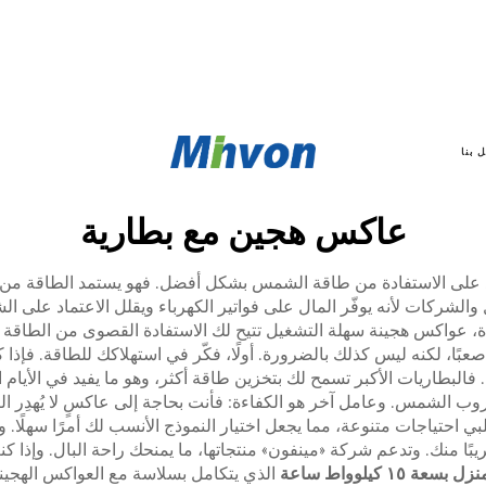
 بنا
عاكس هجين مع بطارية
د على الاستفادة من طاقة الشمس بشكل أفضل. فهو يستمد الطاقة من 
زل والشركات لأنه يوفّر المال على فواتير الكهرباء ويقلل الاعتماد على ا
، عواكس هجينة سهلة التشغيل تتيح لك الاستفادة القصوى من الطاقة
عبًا، لكنه ليس كذلك بالضرورة. أولًا، فكّر في استهلاكك للطاقة. فإذا ك
فالبطاريات الأكبر تسمح لك بتخزين طاقة أكثر، وهو ما يفيد في الأيام
شمس. وعامل آخر هو الكفاءة: فأنت بحاجة إلى عاكسٍ لا يُهدِر الكثير 
 احتياجات متنوعة، مما يجعل اختيار النموذج الأنسب لك أمرًا سهلًا. و
ًا منك. وتدعم شركة «مينفون» منتجاتها، ما يمنحك راحة البال. وإذا 
ل بسعة ١٥ كيلوواط ساعة
الذي يتكامل بسلاسة مع العواكس الهجينة