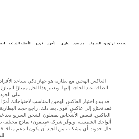
الصفحة الرئيسية
المنتجات
من نحن
تطبيق
الأخبار
فيديو
الأسئلة الشائعة
اتصل
العاكس الهجين مع بطارية هو جهاز ذكي يساعد الأفرا
الطاقة عند الحاجة إليها. ويعتبر هذا الحل ممتازًا للمنا
على الجودة
قد يبدو اختيار العاكس الهجين المناسب لاحتياجاتك أمرًا ص
فقد تحتاج إلى عاكسٍ أقوى. بعد ذلك، راجع حجم البطارية. 
العاكس. فبعض الأشخاص يفضلون الشحن السريع بعد غروب ال
ألواحك الشمسية. وتوفّر شركة «مينفون» نماذج مختلفة تلبي
حال حدوث أي مشكلة، من الجيد أن يكون الدعم متاحًا قريب
للمنز