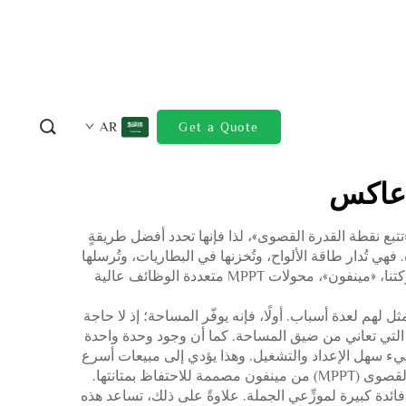
AR
Get a Quote
جهزة ذكية تساعد في تحويل وتوجيه الطاقة القادمة من الألواح الشمسية. وتعني عبارة MPPT «تتبع نقطة القدرة القصوى»، لذا فإنها تحدد أفضل طريقةٍ
ي تُدار طاقة الألواح، وتُخزنها في البطاريات، وتُرسلها
أيضًا إلى منزلك أو مكتبك. وهذا ما يجعلها خيارًا ممتازًا للأشخاص الراغبين في الاستفادة المثلى من الطاقة الشمسية. وتُنتج شركتنا، «مينفون»، محولات MPPT متعددة الوظائف عالية
 جيدةً وأداءً ممتازًا. ويشكّل محول MPPT متعدد الوظائف الخيار الأمثل لهم لعدة أسباب. أولًا، فإنه يوفّر المساحة؛ إذ لا حاجة
ات التي تعاني من ضيق المساحة. كما أن وجود وحدة واحدة
سهل الإعداد والتشغيل. وهذا يؤدي إلى مبيعات أسرع
وعملاء أكثر رضاً. ونقطة أخرى هي الموثوقية. إن محولات التيار المتناوب متعددة الوظائف مع وحدة التحكم في نقطة القدرة القصوى (MPPT) من مينفون مصممة للاحتفاظ بمتانتها.
ئدة كبيرة لموزِّعي الجملة. علاوةً على ذلك، تساعد هذه