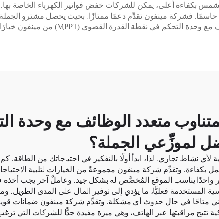
مس بكفاءة أعلى، يمكن للشركات خفض فواتير الكهرباء الخاصة بها. 
عاملًا حاسمًا. فشركة مينفون تقدِّم دعمًا ممتازًا، بحيث يحصل مشترو ال
 نقطة القدرة القصوى (MPPT) من مينفون خيارًا ذكيًّا لطلبات الشراء بالجملة.
لمتناوب متعدد الوظائف مع وحدة ال
ية لأي نشاط تجاري. لذا، ابدأ أولًا بالتفكير في احتياجاتك من الطاقة. 
ل بكفاءة. وتقدِّم شركة مينفون مجموعةً من الخيارات لتلبية الاحتياجا
 واحدًا يناسب الموقع المُخصَّص له بشكل جيد. وعاملٌ آخر يجب أخذه في
 المستخدمة فعليًّا، ما يؤدي إلى توفير المال على المدى الطويل. ومن 
فني متاحًا في حال حدوث أي مشكلة. وتقدِّم شركة مينفون ضمانات قوية تع
ة تتيح مراقبتها عبر الهاتف، وهي ميزة مفيدة جدًّا للشركات التي ترغب 