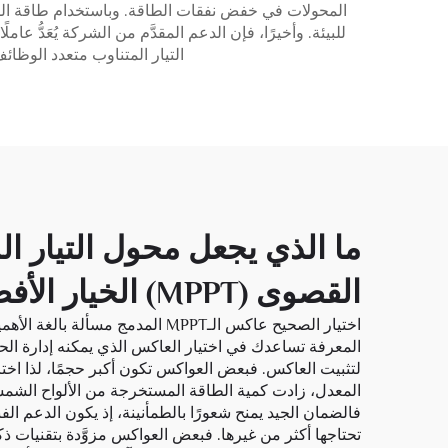
المحولات في خفض نفقات الطاقة. وباستخدام طاقة الش
للبيئة. وأخيرًا، فإن الدعم المقدَّم من الشركة يُعَدُّ 
التيار المتناوب متعدد الوظائف مع وحدة التحكم في
ما الذي يجعل محول التيار ا
القصوى (MPPT) الخيار الأفضل لموزِّعي الجملة؟
اختيار الصحيح
عاكس الـMPPT المدمج
مسألة بالغة الأهم
المعرفة تساعدك في اختيار العاكس الذي يمكنه إدارة الحم
لتثبيت العاكس. فبعض العواكس تكون أكبر حجمًا، لذا اختر
المعدل، زادت كمية الطاقة المستخرجة من الألواح الشمسية
فالضمان الجيد يمنح شعورًا بالطمأنينة، إذ يكون الدعم ال
تحتاجها أكثر من غيرها. فبعض العواكس مزوَّدة بتقنيات ذكي