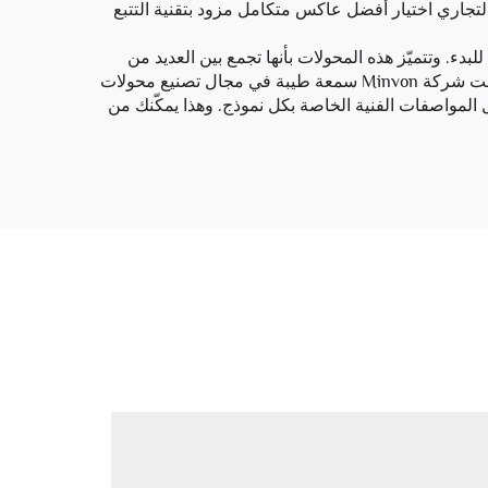
لتجاري اختيار أفضل عاكس متكامل مزود بتقنية التتبع
MP عالية الجودة ومتكاملة في وحدة واحدة، فإن شركة Minvon تُعَدّ خيارًا ممتازًا للبدء. وتتميّز هذه المحولات بأنها تجمع بين العديد من
المكونات في جهاز واحد، ما يجعل استخدامها وتركيبها أسهل بكثير. وللحصول على منتجات موثوقة، اختر مورِّدًا تثق به. وقد اكتسبت شركة Minvon سمعة طيبة في مجال تصنيع محولات
فئات. ويمكنك الاطلاع عليها عبر الموقع الإلكتروني لشركة Minvon، حيث تجد تفاصيل المواصفات الفنية الخاصة بكل نموذج. وهذا يمكّنك من