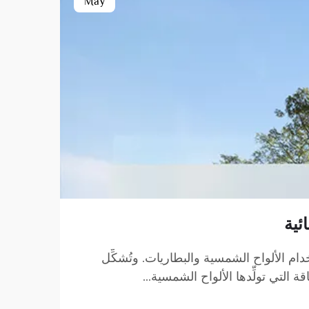
May
ئية
دام الألواح الشمسية والبطاريات. وتُشكِّل
لتي تولِّدها الألواح الشمسية...