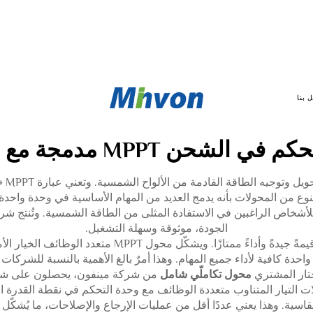
 بنا
ي الشحن MPPT مدمجة مع عاكس
هي أ
وع من المحولات بأنه يدمج العديد من المهام الأساسية في وحدة واحدة. فه
الجودة، موثوقة وسهلة التشغيل.
عادةً ما يبحث مشترو التجزئة بالجملة عن منتجات توفر قيمةً
واحدة كافية لأداء جميع المهام. وهذا أمرٌ بالغ الأهمية بالنسبة للشرك
ختار المشتري
محول تكاملّي شامل
من شركة مينفون، يحصلون على شيء 
سية. وهذا يعني عددًا أقل من عمليات الإرجاع والإصلاحات، ما يُشكّل فا