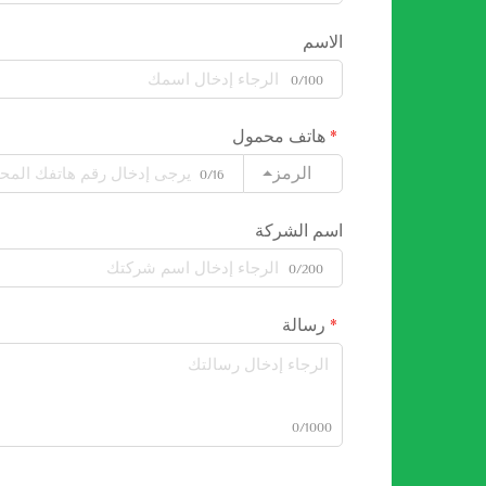
الاسم
0/100
هاتف محمول
الرمز
0/16
اسم الشركة
0/200
رسالة
0/1000