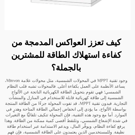
كيف تعزز العواكس المدمجة من
كفاءة استهلاك الطاقة للمشترين
بالجملة؟
وجود تقنية MPPT في المحولات الشمسية، مثل محولات علامة Minvon،
يساعد الأنظمة على العمل بكفاءة أعلى. فالمحولات تشبه قلب النظام
الشمسي؛ فهي تقوم بتحويل الطاقة الكهربائية الناتجة عن الألواح
الشمسية إلى طاقة كهربائية قابلة للاستخدام في المنازل والمنشآت
التجارية. فبدون تقنية MPPT، قد تفوت المحولة جزءًا من الطاقة المنتجة
بواسطة الألواح، ما يؤدي إلى انخفاض إجمالي الطاقة المتاحة وهدرٍ في
الموارد. أما مع وجود هذه التقنية، فإن المحولة تتكيف تلقائيًّا مع التغيرات
في شدة الإشعاع الشمسي، وتلتقط أقصى كمية ممكنة من الطاقة. وهذا
يرفع كفاءة النظام، ويوفِّر المال، ويدعم الاستدامة عبر استخدام طاقة
نظيفة. وللمستخدمين الذين يعتمدون على الطاقة الشمسية، فإن فهم