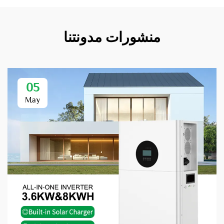
منشورات مدونتنا
05
May