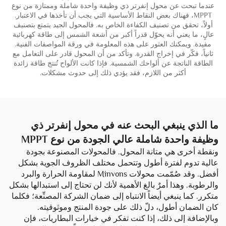
عندما تبحث عن محول إنفرتر ذي وظيفة واحدة شاملة وممتازة من نوع
MPPT، فهناك بعض النقاط الأساسية التي يجب أن تأخذها في الاعتبار.
أولاً، تحقق من تصنيف الكفاءة الخاص به. فالمحول الجيد يتمتع بتصنيف
عالٍ، ما يعني أنه يحوّل قدراً أكبر من أشعة الشمس إلى طاقة كهربائية
مفيدة. ويمكنك العثور على هذه المعلومة في ورقة المواصفات الفنية.
ثانياً، فكّر في إخراج القدرة. وتأكد من أن المحول قادر على التعامل مع
الطاقة الناتجة عن ألواحك الشمسية. فإذا كانت الألواح تُنتج طاقة زائدة
أكثر من اللازم، فقد يؤدي ذلك إلى حدوث مشكلات.
ما الذي ينبغي البحث عنه في محول إنفرتر ذي
وظيفة واحدة شاملة عالي الجودة من نوع MPPT
ونقطة أخرى هي متانة المحول. فالمحولات المصنوعة بجودة
عالية تدوم لفترة أطول وتتحمل مختلف الظروف الجوية بشكل
أفضل. وقد صُمّمت محولات Minvons لمقاومة الحرارة والبرد
والرطوبة. وهذا أمرٌ بالغ الأهمية لأنك لن تحتاج إلى استبدالها بشكل
متكرر. كما ينبغي أيضاً الانتباه إلى ضمان الشركة المصنِّعة؛ فكلما
كان الضمان أطول، دلّ ذلك على جودة المنتج وموثوقيته.
وبالإضافة إلى ذلك، إذا كنت تفكر في خيارات البطاريات، فإن