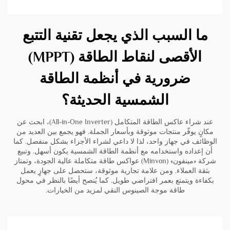
ما السبب الذي يجعل تقنية التتبع
الأقصى لنقاط الطاقة (MPPT)
ضرورية في أنظمة الطاقة
الشمسية الحديثة؟
عند شراء عاكس الطاقة المتكامل (All-in-One Inverter)، ابحث عن
مكانٍ يوفّر منتجات موثوقة وبأسعار الجملة. فهو يجمع بين العديد من
الوظائف في جهاز واحد، لذا لا داعي لشراء الأجزاء بشكل منفصل. كما
أن إعداده واستخدامه مع أنظمة الطاقة الشمسية يكون أسهل. وتبيع
شركة «مينفون» (Minvon) عواكس طاقة متكاملة عالية الجودة، وتمتاز
بثقة العملاء. ومن علامة تجارية موثوقة، ستحصل على جهازٍ يعمل
بكفاءة ويتمتع بعمر افتراضي طويل. كما يُنصح أيضًا بالنظر في
محول
طاقة موجة الصينوس النقي
لمزيد من الخيارات.