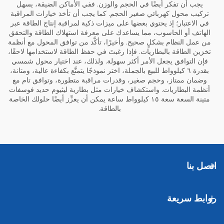
يجب أن تفكر أيضًا في الحجم والوزن. ففي الأماكن الضيقة، يسهل
تركيب محول كهربائي صغير الحجم. كما يجب أن تأخذ خيارات المراقبة
في الاعتبار؛ إذ يحتوي بعضها على ميزات ذكية لمراقبة إنتاج الطاقة عبر
الهاتف أو الحاسوب، مما يساعدك على معرفة استهلاك الطاقة والتحقق
من عمل النظام بشكلٍ صحيح. وأخيرًا، تأكَّد من توافق المحول مع أنظمة
تخزين الطاقة بالبطاريات. فإذا رغبتَ في حفظ الطاقة لاستخدامها لاحقًا،
فإن التوافق يجعل الأمر أكثر سهولة. ولذلك، عند اختيار محول شمسي
بقدرة ٦ كيلوواط للبيع بالجملة، اختر نموذجًا يتمتَّع بكفاءة عالية، ومتانة،
وضمان ممتاز، وحجم صغير، وقدرات مراقبة متطورة، وتوافق تام مع
أنظمة البطاريات. واستكشاف خيارات مثل
بطارية ليثيوم حديد فوسفات
متينة السعة سعة ١٥ كيلوواط ساعة
يمكن أن يعزِّز أيضًا حلولك الخاصة
بالطاقة.
اتصل بنا
روابط سريعة