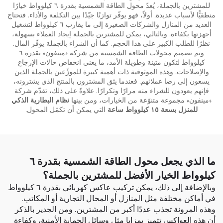
للمشترين بالجملة، يُعدّ محول الطاقة الشمسية بقدرة ٦ كيلوواط خيارًا
منطقيًّا لأسباب عديدة. أولاً، فهو يوفّر توازنًا جيّدًا بين التكلفة والأداء. فتحتاج
العديد من المنازل والشركات الصغيرة إلى ما يقارب ٦ كيلوواط لتشغيل
أجهزتها بكفاءة. وبالتالي، يمكن للمشترين بالجملة إيجاد العملاء بسهولة،
نظرًا للطلب الكبير على هذا الحجم. كما أن الشراء بالجملة يوفّر المال.
وتم تصميم محولات الطاقة الشمسية من شركة «مينفون» بقدرة ٦
كيلوواط لتكون متينة وطويلة الأمد، ما يعني انخفاض حالات الإرجاع
والإصلاحات. وهذه الموثوقية ذات أهمية كبيرة للموزِّعين بالجملة الذين
يسعون إلى رضا عملائهم. فعندما يثق المشترون بالمنتج الذي يشترونه،
فإنهم يعودون للشراء منه مرارًا وتكرارًا. علاوةً على ذلك، تقدّم شركة
«مينفون» مجموعة متنوّعة من الخيارات، ومن بينها
نظام البطارية الذكي
للمنزل بسعة ١٥ كيلوواط ساعة
التي يمكن أن تكمّل المحول.
ما الذي يجعل محول الطاقة الشمسية بقدرة ٦
كيلوواط الخيار الأفضل للمشترين بالجملة؟
وبالإضافة إلى ذلك، يمكن تركيب عاكس كهربائي بقدرة ٦ كيلوواط
في أماكن مختلفة مثل المنازل أو المحال التجارية أو المكاتب.
وهذه المرونة تجذب عددًا أكبر من المشترين. ومن الجدير بالذكر
أن هذه العواكس تتميز بمزايا مثل وسائل الحماية الأمنية، وكفاءة