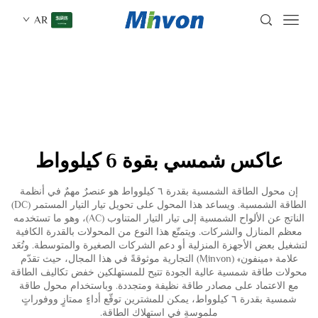
AR
عاكس شمسي بقوة 6 كيلوواط
إن محول الطاقة الشمسية بقدرة ٦ كيلوواط هو عنصرٌ مهمٌ في أنظمة
الطاقة الشمسية. ويساعد هذا المحول على تحويل تيار التيار المستمر (DC)
الناتج عن الألواح الشمسية إلى تيار التيار المتناوب (AC)، وهو ما تستخدمه
معظم المنازل والشركات. ويتمتّع هذا النوع من المحولات بالقدرة الكافية
لتشغيل بعض الأجهزة المنزلية أو دعم الشركات الصغيرة والمتوسطة. وتُعَد
علامة «مينفون» (Minvon) التجارية موثوقةً في هذا المجال، حيث تقدّم
محولات طاقة شمسية عالية الجودة تتيح للمستهلكين خفض تكاليف الطاقة
مع الاعتماد على مصادر طاقة نظيفة ومتجددة. وباستخدام محول طاقة
شمسية بقدرة ٦ كيلوواط، يمكن للمشترين توقّع أداءٍ ممتازٍ ووفوراتٍ
ملموسةٍ في استهلاك الطاقة.