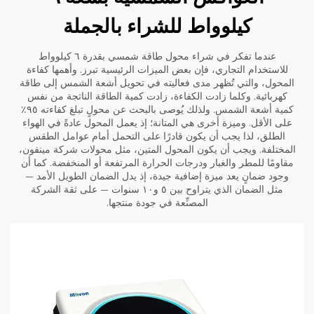
كيلوواط للشراء بالجملة
عندما تفكر في شراء محول طاقة شمسي بقدرة ٦ كيلوواط
للاستخدام التجاري، فإن بعض الميزات الرئيسية تبرز. وأهمها كفاءة
المحول، والتي تُظهر مدى فعاليته في تحويل أشعة الشمس إلى طاقة
كهربائية. وكلما زادت الكفاءة، زادت كمية الطاقة الناتجة من نفس
كمية أشعة الشمس. ولذلك يُوصى بالبحث عن محولٍ تبلغ كفاءته ٩٥٪
على الأقل. وميزة أخرى هي المتانة؛ إذ يعمل المحول عادةً في الهواء
الطلق، لذا يجب أن يكون قادرًا على التحمل أمام عوامل الطقس
المختلفة. ويجب أن يكون المحول المتين، مثل محولات شركة مينفون،
مقاومًا للمطر والغبار ودرجات الحرارة المرتفعة أو المنخفضة. كما أن
وجود ضمانٍ يعد ميزة إضافية جيدة، إذ يدل الضمان الطويل الأمد —
مثل الضمان الذي يتراوح بين ٥ و١٠ سنوات — على ثقة الشركة
المصنِّعة في جودة منتجها.