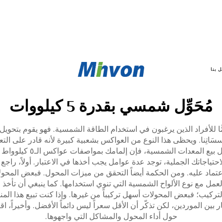
 بنا
مُحَوِّل شمسي بقدرة 5 كيلووات
ة بسعة ٥ كيلوواط جهازًا مهمًّا للأفراد الذين يرغبون في استخدام الطاقة الشمسية. فه
تخدمه في منازلنا ومؤسسَاتِنا. ويحظى هذا النوع من العواكس بشعبية كبيرة لأنه قا
الشمسية، فإن إلمامك بمواصفات عواكس الـ٥ كيلوواط سيساعدك في اتخاذ قراراتٍ صائبة.
عتماد عليه. ومن الحكمة أيضاً التحقق من ميزات المحول. فبعض المحولا
مل مع نوع الألواح الشمسية التي تنوي استخدامها. كما ينبغي أن تأخذ 
لتركيب؛ فبعض المحولات أسهل تركيباً من غيرها. وإذا كنت تبيع هذا الم
عار بين الموردين، لكن تذكّر أن الأقل سعراً ليس دائماً الأفضل. وأخيراً
حول أداء المحول والمشاكل التي واجهوها.