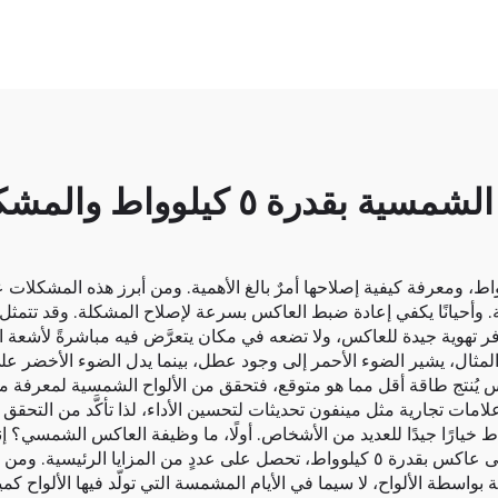
الاستخدام الشائع للمحولات الشمسي
 مشاكل شائعة مع عاكس شمسي بسعة ٥ كيلوواط، ومعرفة كيفية إصلاحها أمرٌ بالغ الأهمية. ومن
ة. وأحيانًا يكفي إعادة ضبط العاكس بسرعة لإصلاح المشكلة. وقد تتم
توفر تهوية جيدة للعاكس، ولا تضعه في مكان يتعرَّض فيه مباشرةً لأش
لمثال، يشير الضوء الأحمر إلى وجود عطل، بينما يدل الضوء الأخضر 
كس يُنتج طاقة أقل مما هو متوقع، فتحقق من الألواح الشمسية لمعرفة ما
ر علامات تجارية مثل
مينفون
تحديثات لتحسين الأداء، لذا تأكَّد من التحقق 
كون الترقية إلى عاكس شمسي بقدرة ٥ كيلوواط خيارًا جيدًا للعديد من الأشخاص. أولًا، ما وظيفة 
الشمسية إلى كهرباء تُستخدم في المنزل. وعند الترقية إلى عاكس بقدرة ٥ كيلوواط، تحصل على
بواسطة الألواح، لا سيما في الأيام المشمسة التي تولّد فيها الألواح كمي