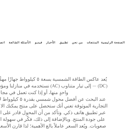
الصفحة الرئيسية
المنتجات
من نحن
تطبيق
الأخبار
فيديو
الأسئلة الشائعة
اتصل
يُعد عاكس الطاقة الشمسي
(DC) — إلى تيار متناوب (AC) نس
واحدٍ منها، أو إذا كنت تعمل في مجال بيع المعدات 
عند البحث عن أفضل محول شمسي بقدرة ٥ كيلوواط لاحتياجاتك الجملية، توجد عدة عوامل يجب أخذها في الاعتبار. أولاً، راجع جودة العلامة التجارية وسمعتها، مثل
التجارية الموثوقة تعني أنك ستحصل على منتج يمكنك الا
عبر تطبيق هاتف ذكي. وتأكد من أن المحول قادر على الع
على جودة المنتج. وبالإضافة إلى ذلك، فكّر في سهولة ا
صعوبات. ويُعد السعر عاملاً بالغ الأهمية؛ لذا قارن الأس