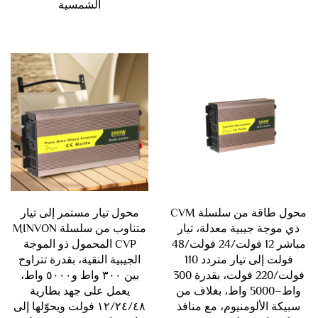
الشمسية
محول طاقة من سلسلة CVM
محول تيار مستمر إلى تيار
ذي موجة جيبية معدلة، تيار
متناوب من سلسلة MINVON
مباشر 12 فولت/24 فولت/48
CVP المحمول ذو الموجة
فولت إلى تيار متردد 110
الجيبية النقية، بقدرة تتراوح
فولت/220 فولت، بقدرة 300
بين ٣٠٠ واط و٥٠٠٠ واط،
واط–5000 واط، بغلاف من
يعمل على جهد بطارية
سبيكة الألومنيوم، مع منافذ
١٢/٢٤/٤٨ فولت ويحوّلها إلى