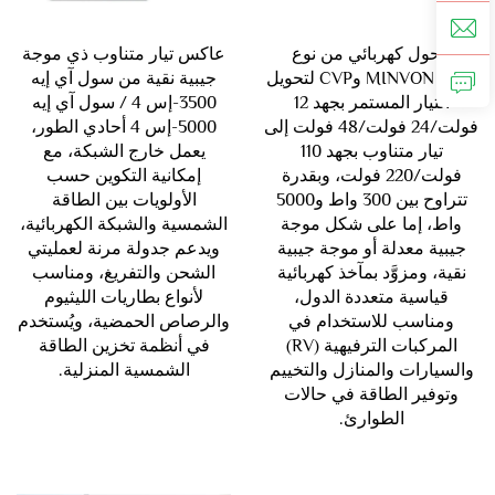
محول كهربائي من نوع
عاكس تيار متناوب ذي موجة
MINVON CVM وCVP لتحويل
جيبية نقية من سول آي إيه
التيار المستمر بجهد 12
3500-إس 4 / سول آي إيه
فولت/24 فولت/48 فولت إلى
5000-إس 4 أحادي الطور،
تيار متناوب بجهد 110
يعمل خارج الشبكة، مع
فولت/220 فولت، وبقدرة
إمكانية التكوين حسب
تتراوح بين 300 واط و5000
الأولويات بين الطاقة
واط، إما على شكل موجة
الشمسية والشبكة الكهربائية،
جيبية معدلة أو موجة جيبية
ويدعم جدولة مرنة لعمليتي
نقية، ومزوَّد بمآخذ كهربائية
الشحن والتفريغ، ومناسب
قياسية متعددة الدول،
لأنواع بطاريات الليثيوم
ومناسب للاستخدام في
والرصاص الحمضية، ويُستخدم
المركبات الترفيهية (RV)
في أنظمة تخزين الطاقة
والسيارات والمنازل والتخييم
الشمسية المنزلية.
وتوفير الطاقة في حالات
الطوارئ.