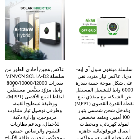
سلسلة مينفون سول آي إيه-
عاكس هجين أحادي الطور من
دي1، عاكس تيار متردد نقي
سلسلة MINVON SOL IA-D2
على شكل موجة جيبية بقدرة
بقدرات 8000/10000/12000
6000 واط للتشغيل المستقل
واط، مزوَّد بتتبُّعين مستقلَّين
عن الشبكة، مع منفذَي تتبع
لنقاط التتبع الأقصى (MPPT)،
نقطة القدرة القصوى (MPPT)
ووظيفة تسطيح القمة،
ومُدخل شحن شمسي بتيار
وطرفي توصيل تيار متناوب
100 أمبير، ومنفذ مخصص
مزدوجين، وإدارة ذكية
لمولد كهربائي، ومحطات
للأحمال، ويدعم بطاريات
اتصال فوتوفولتائية جاهزة
الليثيوم والرصاص-حمض،
للاستخدام الفوري، وعاكس
ومخصَّص لتخزين طاقة الألواح