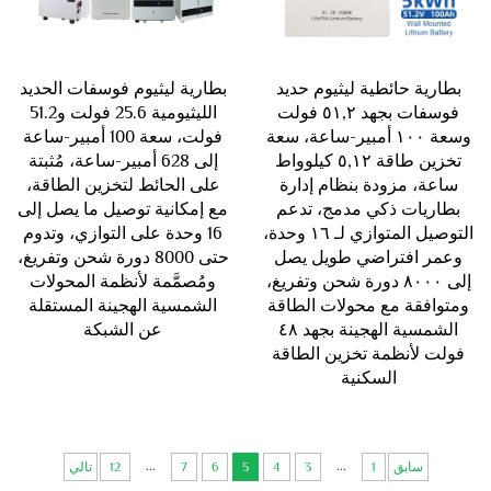
بطارية حائطية ليثيوم حديد
بطارية ليثيوم فوسفات الحديد
فوسفات بجهد ٥١,٢ فولت
الليثيومية 25.6 فولت و51.2
وسعة ١٠٠ أمبير-ساعة، سعة
فولت، سعة 100 أمبير-ساعة
تخزين طاقة ٥,١٢ كيلوواط
إلى 628 أمبير-ساعة، مُثبتة
ساعة، مزودة بنظام إدارة
على الحائط لتخزين الطاقة،
بطاريات ذكي مدمج، تدعم
مع إمكانية توصيل ما يصل إلى
التوصيل المتوازي لـ ١٦ وحدة،
16 وحدة على التوازي، وتدوم
وعمر افتراضي طويل يصل
حتى 8000 دورة شحن وتفريغ،
إلى ٨٠٠٠ دورة شحن وتفريغ،
ومُصمَّمة لأنظمة المحولات
ومتوافقة مع محولات الطاقة
الشمسية الهجينة المستقلة
الشمسية الهجينة بجهد ٤٨
عن الشبكة
فولت لأنظمة تخزين الطاقة
السكنية
...
...
سابق
1
3
4
5
6
7
12
تالي