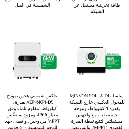
طاقة تخزينية مستقل عن
الشمسية في الفلل
الشبكة.
سلسلة MINVON SOL IA-D1
عاكس شمسي هجين نموذج
للمحول العكسي خارج الشبكة
AEP-6KP1-D5 بقدرة ٦
بقدرة ٦ كيلوواط، وموجة
كيلوواط، مقاوم للماء وفق
جيبية نقية، مع واجهتين
معيار IP66، ومزود بمتعقّبين
مستقلتين لتتبع نقطة القدرة
MPPT مزدوجين، وأقصى جهد
القصوى (MPPT)، والتي تصل
للوحة الشمسية ٥٠٠ فولت