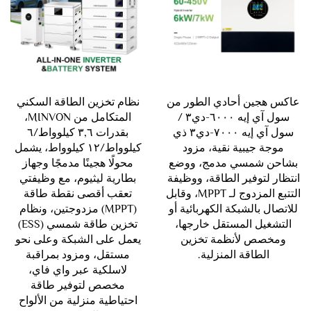
عاكس هجين أحادي الطور من
نظام تخزين الطاقة السكني
سول آي إيه ٦٠٠٠-دي٣ /
المتكامل من MINVON،
سول آي إيه ٧٠٠٠-دي٣ ذي
بقدرات ٣,٦ كيلوواط‏/٦
موجة جيبية نقية، مزود
كيلوواط‏/١٢ كيلوواط، يشمل
بشاحن شمسي مدمج، ووضع
محولًا هجينًا مدمجًا وجهاز
انتظار لتوفير الطاقة، ووظيفة
بطارية ليثيوم، مع وظيفتي
التتبع المزدوج لـ MPPT، وقابل
تعقب أقصى نقطة طاقة
للاتصال بالشبكة الكهربائية أو
(MPPT) مزدوجتين، ونظام
التشغيل المستقل خارجها،
تخزين طاقة شمسي (ESS)
ومخصص لأنظمة تخزين
يعمل على الشبكة وعلى نحو
الطاقة المنزلية.
مستقل، ومزود بمراقبة
لاسلكية عبر واي فاي،
مخصص لتوفير طاقة
احتياطية منزلية من الألواح