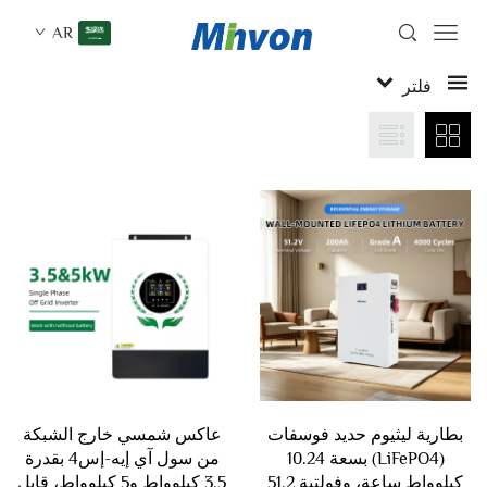
AR
فلتر
بطارية ليثيوم حديد فوسفات
عاكس شمسي خارج الشبكة
(LiFePO4) بسعة 10.24
من سول آي إيه-إس4 بقدرة
كيلوواط ساعة، وفولتية 51.2
3.5 كيلوواط و5 كيلوواط، قابل