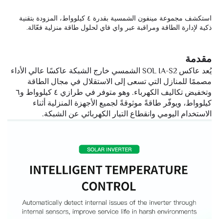
استكشف مجموعة مينفون الشمسية بقدرة ٤ كيلوواط، المزودة بتقنية
ذكية لإدارة الطاقة ومراقبة عبر واي فاي لحلول طاقة منزلية فعّالة.
مقدمة
يُعد عاكس SOL IA-S2 الشمسي خارج الشبكة عاكسًا عالي الأداء
مصممًا للمنازل التي تسعى إلى الاستقلال في مجال الطاقة
وتخفيض تكاليف الكهرباء. وهو متوفر في طرازي ٤ كيلوواط و٦
كيلوواط، ويوفّر طاقةً موثوقةً لجميع الأجهزة المنزلية أثناء
الاستخدام اليومي وانقطاع التيار الكهربائي عن الشبكة.