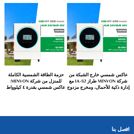
ج الشبكة SOL
عاكس شمسي خارج الشبكة من
حزمة الطاقة الشمسية الكاملة
عا
60
شركة MINVON طراز IA-S2 مع
للمنزل من شركة MINVON:
إدارة ذكية للأحمال، ومخرج مزدوج
عاكس شمسي بقدرة ٤ كيلوواط
للأحمال ذات الأولوية، وقابل
وفولتية ٢٤ فولت مع إدارة ذكية
للبرمجة لتوفير التغذية
للطاقة ومراقبة عبر واي فاي
اتصل بنا