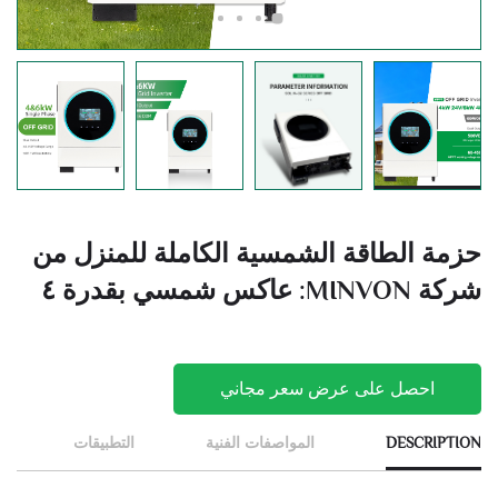
حزمة الطاقة الشمسية الكاملة للمنزل من
شركة MINVON: عاكس شمسي بقدرة ٤
كيلوواط وفولتية ٢٤ فولت مع إدارة ذكية
للطاقة ومراقبة عبر واي فاي
احصل على عرض سعر مجاني
DESCRIPTION
المواصفات الفنية
التطبيقات
ا