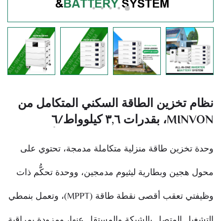
نظام تخزين الطاقة السكني المتكامل من
MINVON، بقدرات ٣,٦ كيلوواط‏/٦
كيلوواط‏/١٢ كيلوواط، يشمل محولًا هجينًا
وحدة تخزين طاقة منزلية متكاملة مدمجة، تحتوي على
مدمجًا وجهاز بطارية ليثيوم، مع وظيفتي
تعقب أقصى نقطة طاقة (MPPT)
محول هجين وبطارية ليثيوم مدمجين، ووحدة تحكُّم ذات
مزدوجتين، ونظام تخزين طاقة شمسي
وظيفتي تعقب أقصى نقطة طاقة (MPPT)، وتعمل بنمطي
(ESS) يعمل على الشبكة وعلى نحو
مستقل، ومزود بمراقبة لاسلكية عبر واي
التشغيل المتصل بالشبكة والمستقل عنها، ومزودة بمراقبة