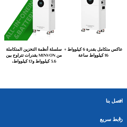
ل
عاكس متكامل بقدرة 6 كيلوواط +
سلسلة أنظمة التخزين المتكاملة
16 كيلوواط ساعة
من MINVON بقدرات تتراوح بين
3.6 كيلوواط و12 كيلوواط،
وبسعات تتراوح بين 8 كيلوواط
ساعة و20 كيلوواط ساعة، جاهزة
احت
للتشغيل الفوري (PLUG-AND-
PLAY)
اتصل بنا
رابط سريع