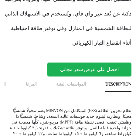
فاي، مخصص لتوفير طاقة احتياطية منزلية
ذكية عن بُعد عبر واي فاي، وتُستخدم في الاستهلاك الذاتي
من الألواح الشمسية
للطاقة الشمسية في المنازل وفي توفير طاقة احتياطية
أثناء انقطاع التيار الكهربائي
احصل على عرض سعر مجاني
DESCRIPTION
المواصفات الفنية
المزايا
التط
نظام تخزين الطاقة (ESS) المتكامل من MINVON يضم محولًا شمسيًّا
هجينًا، وبطارية ليثيوم حديد فوسفات عالية السعة، وشاحنًا شمسيًّا ذا
وظيفتي تعقب أقصى نقطة طاقة (MPPT) مزدوجتين، كلُّها مدمجة في
خزانة واحدة قابلة للنقل، ويتوفر بثلاثة تشكيلات قدرة: ٣,٦ كيلوواط + ٨
كيلوواط ساعة، و٦ كيلوواط + ١٥ كيلوواط ساعة، و١٢ كيلوواط + ٢٠