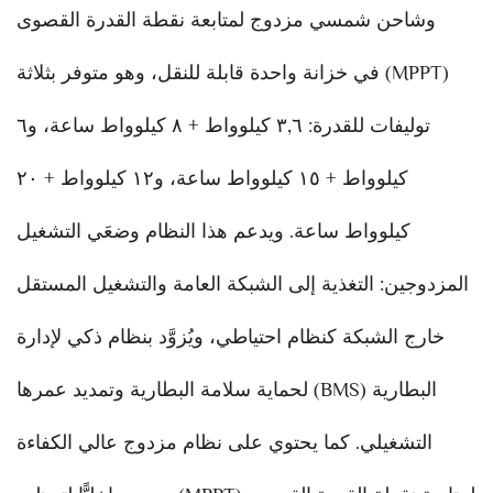
وشاحن شمسي مزدوج لمتابعة نقطة القدرة القصوى
(MPPT) في خزانة واحدة قابلة للنقل، وهو متوفر بثلاثة
توليفات للقدرة: ٣,٦ كيلوواط + ٨ كيلوواط ساعة، و٦
كيلوواط + ١٥ كيلوواط ساعة، و١٢ كيلوواط + ٢٠
كيلوواط ساعة. ويدعم هذا النظام وضعَي التشغيل
المزدوجين: التغذية إلى الشبكة العامة والتشغيل المستقل
خارج الشبكة كنظام احتياطي، ويُزوَّد بنظام ذكي لإدارة
البطارية (BMS) لحماية سلامة البطارية وتمديد عمرها
التشغيلي. كما يحتوي على نظام مزدوج عالي الكفاءة