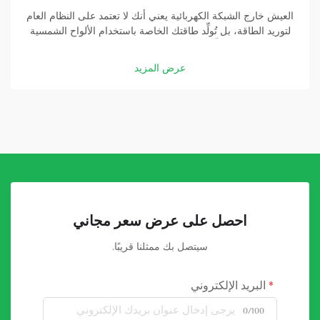
العيش خارج الشبكة الكهربائية يعني أنك لا تعتمد على النظام العام
لتوريد الطاقة، بل تُولِّد طاقتك الخاصة باستخدام الألواح الشمسية
والبطاريات. وتُشكِّل بطارية الطاقة الشمسية عالية السعة جزءًا
أساسيًّا في هذه المنظومة. وبفضل بطارية جيدة، يمكنك تخزين
عرض المزيد
الطاقة التي تولِّدها الألواح الشمسية...
احصل على عرض سعر مجاني
سيتصل بك ممثلنا قريبًا.
البريد الإلكتروني
0/100