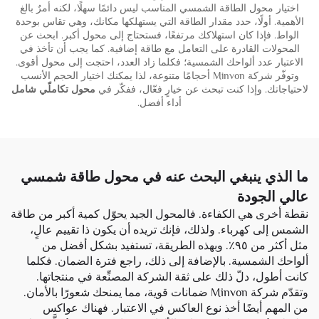
اختيار محول الطاقة الشمسي المناسب ليس دائمًا سهلًا، لكنه أمرٌ بالغ
الأهمية. أولًا، حدد مقدار الطاقة التي يستهلكها مكانك، وهي تقاس بوحدة
الواط. فإذا كان استهلاكك مرتفعًا، فستحتاج إلى محول أكبر. ابحث عن
المحولات القادرة على التعامل مع طاقة إضافية. كما يجب أن تأخذ في
الاعتبار عدد ألواحك الشمسية؛ فكلما زاد العدد، احتجت إلى محول أقوى.
وتوفّر شركة Minvon أحجامًا متنوعة، لذا يمكنك اختيار الحجم الأنسب
لاحتياجاتك. وإذا كنت تبحث عن خيارٍ فعّال، ففكّر في
محول تكاملّي شامل
أداء أفضل.
ما الذي ينبغي البحث عنه في محول طاقة شمسي
عالي الجودة
نقطة أخرى هي الكفاءة. فالمحول الجيد يحوّل كمية أكبر من طاقة
الشمس إلى كهرباء. ولذلك، فإنك تريده أن يكون ذا تقييم عالٍ،
مثل أكثر من ٩٥٪. وبهذه الطريقة، تستفيد بشكل أفضل من
ألواحك الشمسية. بالإضافة إلى ذلك، راجع فترة الضمان. فكلما
كانت أطول، دلّ ذلك على ثقة الشركة المصنِّعة في منتجاتها.
وتقدّم شركة Minvon ضمانات قوية، مما يمنحك شعورًا بالأمان.
من المهم أيضًا أخذ نوع العاكس في الاعتبار. فهناك عواكس