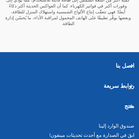
كمية أكبر من أشعة الشمس إلى طاقة قابلة للاستخدام، مما يؤدي إلى
وفورات أكبر في فواتير الكهرباء. كما أن العواكس الحديثة أكثر ذكاءً
أيضًا؛ فهي تتعقّب إنتاج الألواح الشمسية واستهلاك المنزل للطاقة،
وبعضها يوفّر تطبيقًا على الهاتف المحمول لمراقبة الأداء، ما يُحسّن إدارة
الطاقة.
اتصل بنا
روابط سريعة
منتج
صندوق الوارد إلينا
ابقَ في الصدارة مع أحدث تحديثات مينفون!