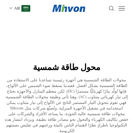
AR
محول طاقة شمسية
محولات الطاقة الشمسية هي أجهزة رئيسية تساعدنا على الاستفادة من
الطاقة الشمسية بشكل أفضل. فعندما يسقط ضوء الشمس على الألواح،
فإنها تُولِّد تيارًا كهربائيًّا مستمرًا (DC). لكن معظم المنازل والأجهزة تحتاج
إلى تيار كهربائي متناوب (AC). وهنا تأتي وظيفة محولات الطاقة الشمسية:
فهي تقوم بتحويل التيار المستمر الناتج عن الألواح إلى تيار متناوب يمكن
استخدامه في تشغيل الأجهزة المنزلية. وتُصنِّع شركات مثل Minvon
محولات طاقة شمسية عالية الجودة، ما يساعد الأفراد والشركات على
خفض تكاليف الكهرباء والتحول نحو مصادر طاقة نظيفة. ويزداد انتشار هذه
التكنولوجيا باطرادٍ نظرًا لاهتمام الناس بالبيئة ورغبتهم في تقليص بصمتهم
الكربونية.