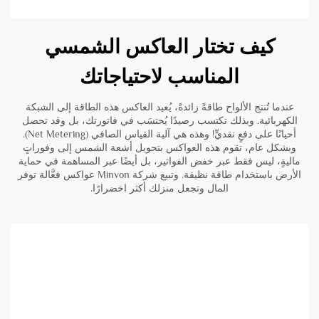
كيف تختار العاكس الشمسي
المناسب لاحتياجاتك
عندما تُنتج الألواح طاقةً زائدةً، يُعيد العاكس هذه الطاقة إلى الشبكة
الكهربائية. وبذلك تكتسب رصيدًا يُحتسَب في فاتورتك، بل وقد تحصل
أحيانًا على دفعٍ نقديٍّ! وهذه هي آلية القياس الصافي (Net Metering).
وبشكل عام، تقوم هذه العواكس بتحويل أشعة الشمس إلى وفوراتٍ
ماليةٍ، ليس فقط عبر خفض الفواتير، بل أيضًا عبر المساهمة في حماية
الأرض باستخدام طاقة نظيفة. وتبيع شركة Minvon عواكس فعَّالة توفر
المال وتجعل منزلك أكثر اخضرارًا.