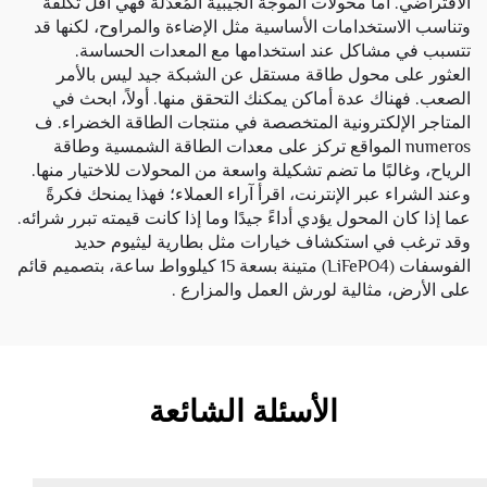
الافتراضي. أما محولات الموجة الجيبية المُعدَّلة فهي أقل تكلفة
وتناسب الاستخدامات الأساسية مثل الإضاءة والمراوح، لكنها قد
تتسبب في مشاكل عند استخدامها مع المعدات الحساسة.
العثور على محول طاقة مستقل عن الشبكة جيد ليس بالأمر
الصعب. فهناك عدة أماكن يمكنك التحقق منها. أولاً، ابحث في
المتاجر الإلكترونية المتخصصة في منتجات الطاقة الخضراء. ف
numeros المواقع تركز على معدات الطاقة الشمسية وطاقة
الرياح، وغالبًا ما تضم تشكيلة واسعة من المحولات للاختيار منها.
وعند الشراء عبر الإنترنت، اقرأ آراء العملاء؛ فهذا يمنحك فكرةً
عما إذا كان المحول يؤدي أداءً جيدًا وما إذا كانت قيمته تبرر شرائه.
وقد ترغب في استكشاف خيارات مثل
بطارية ليثيوم حديد
الفوسفات (LiFePO4) متينة بسعة 15 كيلوواط ساعة، بتصميم قائم
على الأرض، مثالية لورش العمل والمزارع
.
الأسئلة الشائعة