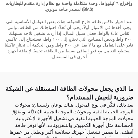
وإخراج ٦ كيلوواط، وحدة متكاملة واحدة مع نظام إدارة متقدم للبطاريات
(BMS)
لمصدر طاقة موثوق.
عند اختيار عاكس طاقة خارج الشبكة، هناك بعض العوامل الأساسية التي
يجب أخذها في الاعتبار. أولاً، يجب أن تُحدِّد احتياجاتك من الطاقة، والتي
تُقاس عادةً بالواط. فعلى سبيل المثال، إذا أردت تشغيل ثلاجة تستهلك
٢٠٠ واط وبعض المصابيح التي تحتاج إلى ١٠٠ واط، فستحتاج إلى عاكس
قادر على التعامل مع ما لا يقل عن ٣٠٠ واط. ومن الحكمة أن تختار عاكسًا
يستطيع التعامل مع قدرٍ إضافي بسيط من الطاقة، تحسبًا لإضافة أجهزة
أخرى في المستقبل.
ما الذي يجعل محولات الطاقة المستقلة عن الشبكة
ضرورية للعيش المستدام؟
بعد ذلك، فكّر في نوع المحول. هناك نوعان رئيسيان: محولات
الموجة الجيبية النقية ومحولات الموجة الجيبية المُعدَّلة. وتتفوّق
محولات الموجة الجيبية النقية في تشغيل الأجهزة الإلكترونية
الحساسة مثل أجهزة الكمبيوتر والتلفزيونات، لأنها توفر طاقة
أنظف، ما يضمن تشغيل أجهزتك بسلاسة أكبر ويطيل من عمرها