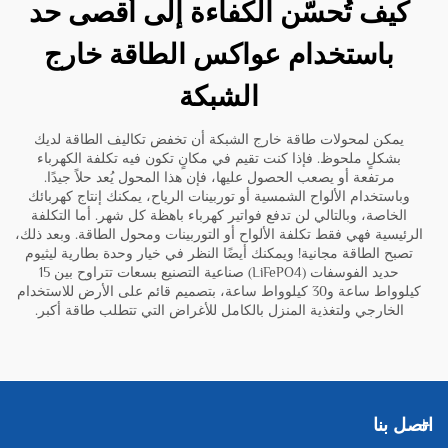
كيف تُحسّن الكفاءة إلى أقصى حد
باستخدام عواكس الطاقة خارج
الشبكة
يمكن لمحولات طاقة خارج الشبكة أن تخفض تكاليف الطاقة لديك
بشكلٍ ملحوظ. فإذا كنت تقيم في مكانٍ تكون فيه تكلفة الكهرباء
مرتفعة أو يصعب الحصول عليها، فإن هذا المحول يُعد حلاً جيدًا.
وباستخدام الألواح الشمسية أو توربينات الرياح، يمكنك إنتاج كهربائك
الخاصة، وبالتالي لن تدفع فواتير كهرباء باهظة كل شهر. أما التكلفة
الرئيسية فهي فقط تكلفة الألواح أو التوربينات ومحول الطاقة. وبعد ذلك،
تصبح الطاقة مجانية! ويمكنك أيضًا النظر في خيار
وحدة بطارية ليثيوم
حديد الفوسفات (LiFePO4) صناعية التصنيع بسعات تتراوح بين 15
كيلوواط ساعة و30 كيلوواط ساعة، بتصميم قائم على الأرض للاستخدام
الخارجي ولتغذية المنزل بالكامل
للأغراض التي تتطلب طاقة أكبر.
اتصل بنا