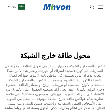
AR
محول طاقة خارج الشبكة
عاكس طاقة خارج الشبكة هو جهاز يساعد في تحويل الطاقة المخزَّنة في
البطاريات إلى كهرباء مفيدة لمنزلك أو أجهزتك. ويعتبر هذا الأمر مفيدًا
للغاية للأفراد الذين يعيشون في مناطق نائية لا تتوفر فيها أي اتصال
بالشبكة الكهربائية التقليدية. ويسمح لك عاكس الطاقة خارج الشبكة
باستخدام الألواح الشمسية أو توربينات الرياح أو مصادر الطاقة الخضراء
الأخرى لتوليد الكهرباء. وهذا يعني أنك تستطيع الحصول على الكهرباء دون
الاعتماد على شركات التوزيع الكهربائي. و«مينفون» (Minvon) هي علامة
تجارية تقدِّم عواكس طاقة خارج الشبكة موثوقة، ما يجعل من السهل
على الأشخاص العيش باستقلالية وبأسلوب صديق للبيئة. وعلى سبيل
المثال، قد تفكر في
نظام بطاريات ذكي للمنزل بسعة ١٥ كيلوواط ساعة