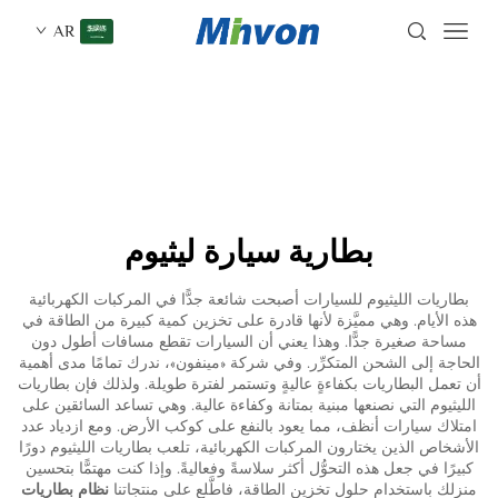
AR
بطارية سيارة ليثيوم
بطاريات الليثيوم للسيارات أصبحت شائعة جدًّا في المركبات الكهربائية
هذه الأيام. وهي مميَّزة لأنها قادرة على تخزين كمية كبيرة من الطاقة في
مساحة صغيرة جدًّا. وهذا يعني أن السيارات تقطع مسافات أطول دون
الحاجة إلى الشحن المتكرِّر. وفي شركة «مينفون»، ندرك تمامًا مدى أهمية
أن تعمل البطاريات بكفاءةٍ عاليةٍ وتستمر لفترة طويلة. ولذلك فإن بطاريات
الليثيوم التي نصنعها مبنية بمتانة وكفاءة عالية. وهي تساعد السائقين على
امتلاك سيارات أنظف، مما يعود بالنفع على كوكب الأرض. ومع ازدياد عدد
الأشخاص الذين يختارون المركبات الكهربائية، تلعب بطاريات الليثيوم دورًا
كبيرًا في جعل هذه التحوُّل أكثر سلاسةً وفعاليةً. وإذا كنت مهتمًّا بتحسين
منزلك باستخدام حلول تخزين الطاقة، فاطَّلع على منتجاتنا
نظام بطاريات