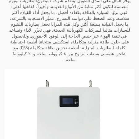
يوفّر المال على المدى الطويل. وتقدّم شركة «مينفون» بطاريات ليثيوم
مصممة لتكون أكثر متانةً من الأنواع القديمة. وأخيراً، كفاءتها أعلى؛
فهي تزوّد السيارة بالطاقة بكفاءة أفضل، ما يجعل أداء القيادة أكثر
سلاسة. وعند الضغط على دواسة التسارع، تتميّز الاستجابة بالسرعة،
ما يجعل القيادة ممتعةً أكثر. وكل هذه المزايا تجعل بطاريات الليثيوم
للسيارات مثاليةً للمركبات الكهربائية الحديثة. فهي تعزّز الأداء وتساعد
في تنقية الهواء عبر خفض الحاجة إلى الوقود الأحفوري. وللحصول
على حلول طاقة منزلية متكاملة، استكشف منتجاتنا
أنظمة احتياطية
كاملة للبطاريات المنزلية، أنظمة تخزين طاقة متكاملة (ESS) مع
شاحن شمسي بسعات تتراوح بين ٨ كيلوواط ساعة و٢٠ كيلوواط
ساعة
.