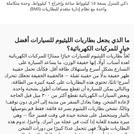
ذكي للمنزل بسعة ١٥ كيلوواط ساعة وإخراج ٦ كيلوواط، وحدة متكاملة
واحدة مع نظام إدارة متقدم للبطاريات (BMS)
.
ما الذي يجعل بطاريات الليثيوم للسيارات أفضل
خيارٍ للمركبات الكهربائية؟
تُعَدُّ بطاريات الليثيوم للسيارات خيارًا ممتازًا للمركبات الكهربائية
لعدة أسباب. أولًا، إنها خفيفة الوزن، ما يساعد السيارة على
التسارع بشكل أسرع واستهلاك طاقة أقل. فكأنك تحمل حقيبة
ظهر خفيفة بدلًا من حقيبة ثقيلة — فالحقيبة الخفيفة تجعلك تتحرك
أسرع! ثانيًا، تحتوي هذه البطاريات على كمية كبيرة من الطاقة،
وبالتالي يمكن للسيارة أن تقطع مسافات أطول بشحنة واحدة.
وبعض السيارات الكهربائية تقطع أكثر من ٣٠٠ ميل قبل الحاجة
لإعادة الشحن. وهذا يعادل السفر من مدينة إلى أخرى دون توقف!
وثالثًا، تشحن بطاريات الليثيوم بسرعة فائقة: فقط قم بتوصيلها
بالتيار وستحصل على شحنة جيدة في وقت قصير جدًّا — وهي
ميزة مفيدة للغاية إذا كنت في عجلة من أمرك. وأخيرًا، تدوم هذه
البطاريات طويلاً؛ فهي تتحمل عددًا كبيرًا من دورات الشحن