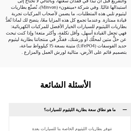
والتفريغ قبل أن تبدأ في فقدان سعتها، وبالتالي لا تحتاج إلى
استبدالها غالبًا. وفي شركة «مينفون» (Minvon)، نُصنِّع بطاريات
ليثيوم تلبي هذه المتطلبات، ما يضمن لأصحاب المركبات تجربة
قيادة ممتازة. وعندما تجمع كل هذه المزايا معًا، يتضح لك لماذا تُعَدُّ
بطاريات الليثيوم للسيارات الخيار الأفضل للمركبات الكهربائية:
فهي تجعل القيادة أسهل، وأقل تكلفة، وأكثر متعة! وإذا كنت تبحث
عن حلٍّ متين لمحلّك أو ورشتك، ففكِّر في منتجاتنا
بطارية ليثيوم
حديد الفوسفات (LiFePO4) متينة بسعة 15 كيلوواط ساعة،
بتصميم قائم على الأرض، مثالية لورش العمل والمزارع
.
الأسئلة الشائعة
ما هو نطاق سعة بطارية الليثيوم للسيارات؟
تتوفر بطاريات الليثيوم الخاصة بنا للسيارات بعدة