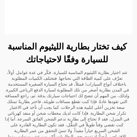
كيف تختار بطارية الليثيوم المناسبة
للسيارة وفقًا لاحتياجاتك
عند اختيار بطارية الليثيوم المناسبة للسيارة، فكّر في عدة عوامل. أولاً،
تعرَّف على كمية الطاقة التي تحتاجها. فتختلف الكميات المطلوبة
باختلاف أنواع السيارات؛ فمثلاً، قد تحتاج السيارة الصغيرة المستخدمة
في المدن بطارية أصغر من تلك المطلوبة لسيارة الدفع الرباعي الكبيرة.
ولذلك، من المهم أن تتضح لك احتياجات سيارتك بدقة. ثم، راجع المسافة
التي تقودها عادةً. فإذا كنت تقطع مسافات طويلة، فاختر بطاريةً تمتلك
سعة تخزين أعلى لتلبية هذه الرحلات. كما يجب أن تأخذ في الاعتبار
تكرار شحن البطارية. فإذا كانت لديك محطات شحن أو منفذ كهربائي
في المنزل، فقد لا تحتاج إلى بطارية تدعم الشحن الفائق السرعة. أما إذا
كنت تقضي وقتاً طويلاً في التنقُّل، فقد تكون البطارية القادرة على
الشحن السريع خياراً مفيداً. ولا تنسَ التحقق من عمر البطارية
الافتراضي أيضاً؛ إذ تدوم بعض البطاريات أكثر من عشر سنوات، بينما