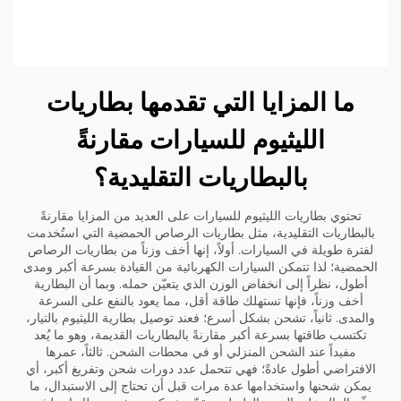
ما المزايا التي تقدمها بطاريات
الليثيوم للسيارات مقارنةً
بالبطاريات التقليدية؟
تحتوي بطاريات الليثيوم للسيارات على العديد من المزايا مقارنةً
بالبطاريات التقليدية، مثل بطاريات الرصاص الحمضية التي استُخدمت
لفترة طويلة في السيارات. أولاً، إنها أخف وزناً من بطاريات الرصاص
الحمضية؛ لذا تتمكن السيارات الكهربائية من القيادة بسرعة أكبر ومدى
أطول، نظراً إلى انخفاض الوزن الذي يتعيّن حمله. وبما أن البطارية
أخف وزناً، فإنها تستهلك طاقة أقل، مما يعود بالنفع على السرعة
والمدى. ثانياً، تشحن بشكل أسرع؛ فعند توصيل بطارية الليثيوم بالتيار،
تكتسب طاقتها بسرعة أكبر مقارنةً بالبطاريات القديمة، وهو ما يُعد
مفيداً عند الشحن المنزلي أو في محطات الشحن. ثالثاً، عمرها
الافتراضي أطول عادةً؛ فهي تتحمل عدد دورات شحن وتفريغ أكبر، أي
يمكن شحنها واستخدامها عدة مرات قبل أن تحتاج إلى الاستبدال، ما