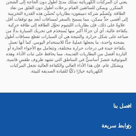
يعني أن المركبات الكهربائية تمتلك مدىً أطول دون الحاجة إلى الشحن
المتكرر. ويمكن للسائقين القيام برحلات أطول دون القلق من نفاد
الطاقة. وتُصمِّم شركة «مينفون» بطارياتٍ تُحسِّن هذه القدرة التخزينية
إلى أقصى حدٍّ ممكن، مما يسمح بالسفر لمسافات أبعد مع توقفات أقل.
علاوةً على ذلك، فإن بطاريات الليثيوم تحوِّل الطاقة إلى طاقة حركية
بكفاءة عالية، أي أن جزءًا أكبر منها يُستخدَم في تحريك السيارة بدلًا من
ضياعه على شكل حرارة. والنتيجة هي أن السيارات تقطع مسافات أطول
بشحنة واحدة، ما يجعلها عمليةً جدًّا للاستخدام اليومي. كما أنها تعمل
بكفاءة جيدة في درجات حرارة مختلفة، وتتعامل مع الأجواء الحارة أو
الباردة أفضل من البطاريات القديمة، مما يحافظ على ثبات الأداء. وهذه
الموثوقية عنصرٌ أساسيٌّ في المناطق التي تشهد ظروف طقسٍ قاسية.
وبشكل عام، فإن هذا الأداء العالي والكفاءة العالية تجعل المركبات
الكهربائية خيارًا ذكيًّا للقيادة الصديقة للبيئة.
اتصل بنا
روابط سريعة