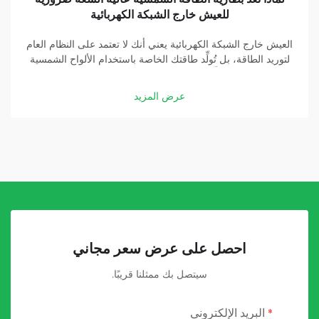
للعيش خارج الشبكة الكهربائية
العيش خارج الشبكة الكهربائية يعني أنك لا تعتمد على النظام العام
لتوريد الطاقة، بل تُولِّد طاقتك الخاصة باستخدام الألواح الشمسية
والبطاريات. وتُشكِّل بطارية الطاقة الشمسية عالية السعة جزءًا
أساسيًّا في هذه المنظومة. وبفضل بطارية جيدة، يمكنك تخزين
عرض المزيد
الطاقة التي تولِّدها الألواح الشمسية...
احصل على عرض سعر مجاني
سيتصل بك ممثلنا قريبًا.
البريد الإلكتروني