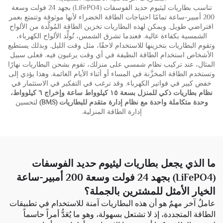
تناسب بطاريات ليثيوم حديد الفوسفات (LiFePO4) بجهد 24 فولت وسعة
200 أمبير-ساعة تمامًا احتياجات الطاقة الخضراء لأنها موثوقة وتتمتع بعمر
افتراضي طويل. ويمكن لهذه البطاريات تخزين الطاقة المُولَّدة من الألواح
الشمسية بكفاءة عالية. فعندما تشرق الشمس، تُولِّد الألواح الكهرباء،
وتقوم البطاريات بتخزينها للاستخدام لاحقًا، مثل وقت الليل. وبذلك يستطيع
الأشخاص استخدام الطاقة النظيفة في أي وقت يرغبون فيه. فعلى سبيل
المثال، عند تركيب نظام شمسي على منزلك، تقوم بشحن البطاريات نهارًا
وتستخدم الطاقة المخزَّنة في المساء أو أثناء الأيام الغائمة. وهذا يؤدي إلى
خفض كبير في فواتير الكهرباء. وقد ترغب في التفكير في الاستثمار في
نظام بطاريات ذكي للمنزل بسعة ١٥ كيلوواط ساعة وإخراج ٦ كيلوواط،
وحدة متكاملة واحدة مع نظام إدارة متقدم للبطاريات (BMS)
لتحسين
إدارة الطاقة المنزلية.
ما الذي يجعل بطاريات ليثيوم حديد الفوسفات
(LiFePO4) بجهد 24 فولت وسعة 200 أمبير-ساعة
الخيار الأمثل للمشترين بالجملة؟
عاملٌ آخر مهمٌ هو أن هذه البطاريات آمنة للاستخدام في تطبيقات
الطاقة المتجددة، إذ لا تشتعل بسهولة، وهو ما يُعَدُّ أمراً حاسماً