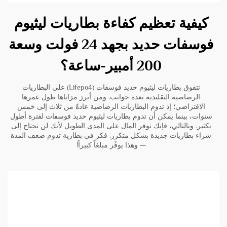
كيفية تعظيم كفاءة بطاريات ليثيوم
فوسفات حديد بجهد 24 فولت وسعة
200 أمبير-ساعة؟
تتفوق بطاريات ليثيوم حديد فوسفات (Lifepo4) على البطاريات
الرصاصية التقليدية بعدة جوانب. ومن أبرز مزاياها طول عمرها
الافتراضي؛ إذ تدوم البطاريات الرصاصية عادةً من ثلاث إلى خمس
سنوات، بينما يمكن أن تدوم بطاريات ليثيوم حديد فوسفات لفترة أطول
بكثير. وبالتالي، فإنك توفر المال على المدى الطويل لأنك لن تحتاج إلى
شراء بطاريات جديدة بشكل متكرر. فكر في بطارية تدوم ضعف المدة
— وهذا يوفّر مبلغاً كبيراً!