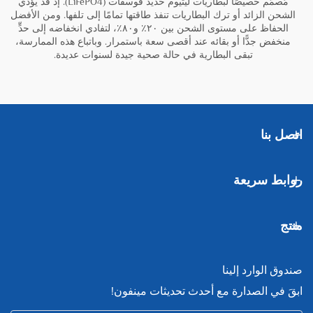
مُصمَّم خصيصًا لبطاريات ليثيوم حديد فوسفات (LiFePO4). إذ قد يؤدي
الشحن الزائد أو ترك البطاريات تنفذ طاقتها تمامًا إلى تلفها. ومن الأفضل
الحفاظ على مستوى الشحن بين ٢٠٪ و٨٠٪، لتفادي انخفاضه إلى حدٍّ
منخفض جدًّا أو بقائه عند أقصى سعة باستمرار. وباتباع هذه الممارسة،
تبقى البطارية في حالة صحية جيدة لسنوات عديدة.
اتصل بنا
روابط سريعة
منتج
صندوق الوارد إلينا
ابقَ في الصدارة مع أحدث تحديثات مينفون!