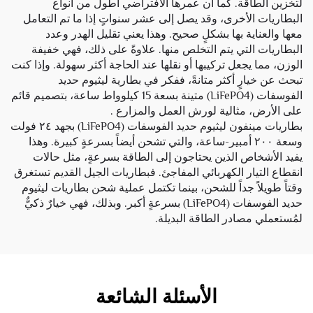
لتخزين الطاقة. كما أن عمرها الافتراضي أطول من أنواع
البطاريات الأخرى، وقد يصل إلى عشر سنواتٍ إذا ما تم التعامل
معها والعناية بها بشكلٍ صحيح. وهذا يعني تقليل الهدر وعدد
البطاريات التي يتم التخلص منها. علاوةً على ذلك، فهي خفيفة
الوزن، مما يجعل تركيبها أو نقلها عند الحاجة أكثر سهولة. وإذا كنت
تبحث عن خيارٍ أكثر متانةً، ففكر في
بطارية ليثيوم حديد
الفوسفات (LiFePO4) متينة بسعة 15 كيلوواط ساعة، بتصميم قائم
على الأرض، مثالية لورش العمل والمزارع
.
بطاريات مينفون ليثيوم حديد الفوسفات (LiFePO4) بجهد ٢٤ فولت
وسعة ٢٠٠ أمبير-ساعة، والتي تشحن أيضاً بسرعةٍ كبيرة. وهذا
يفيد الأشخاص الذين يحتاجون إلى الطاقة بسرعةٍ، مثل حالات
انقطاع التيار الكهربائي المفاجئ. فبطاريات الجيل القديم تستغرق
وقتاً طويلاً جداً للشحن، بينما تكتمل عملية شحن بطاريات ليثيوم
حديد الفوسفات (LiFePO4) بسرعةٍ أكبر. وبذلك، فهي خيارٌ ذكيٌّ
لمُستعملي مصادر الطاقة البديلة.
الأسئلة الشائعة