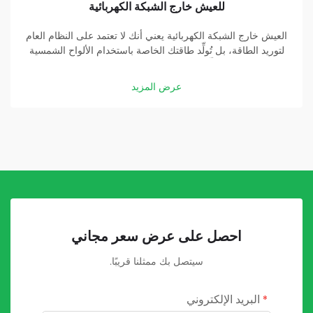
للعيش خارج الشبكة الكهربائية
العيش خارج الشبكة الكهربائية يعني أنك لا تعتمد على النظام العام
لتوريد الطاقة، بل تُولِّد طاقتك الخاصة باستخدام الألواح الشمسية
والبطاريات. وتُشكِّل بطارية الطاقة الشمسية عالية السعة جزءًا
أساسيًّا في هذه المنظومة. وبفضل بطارية جيدة، يمكنك تخزين
عرض المزيد
الطاقة التي تولِّدها الألواح الشمسية...
احصل على عرض سعر مجاني
سيتصل بك ممثلنا قريبًا.
البريد الإلكتروني