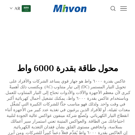
AR
محول طاقة بقدرة 6000 واط
عاكس بقدرة ٦٠٠٠ واط هو جهاز قوي يساعد الشركات والأفراد على
تحويل التيار المستمر (DC) إلى تيار متناوب (AC). ويكتسب ذلك أهميةً
كبرى لأن معظم الأجهزة والآلات والأدوات تحتاج إلى التيار المتناوب للعمل.
وباستخدام عاكس بقدرة ٦٠٠٠ واط، يمكنك تشغيل أحمال كهربائية أكبر
في وقت واحد. ولذلك فهو مناسب جدًّا للشركات الكبيرة التي تُشغِّل
معدات ثقيلة، أو للأفراد الذين يرغبون في تغذية عدد كبير من الأجهزة أثناء
انقطاع التيار الكهربائي. وتُصنِّع شركة مينفون عواكس عالية الجودة لتلبية
احتياجاتك من الطاقة. والعواكس المتينة تعني استمرار سير أعمالك
بسلاسة، وانخافض مستوى القلق بشأن فقدان التغذية الكهربائية.
إن العاكس بقدرة ٦٠٠٠ واط يُقدِّم فعلاً دعماً كبيراً للشركات. ومن أبرز