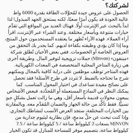
لشركتك؟
الحصول على عروض جيدة لمُحوِّلات الطاقة بقدرة 6000 واط
عالية الجودة قد يكون أمرًا صعبًا، لكنه يستحق الجهد المبذول! لذا
ابدأ بالبحث عبر الإنترنت أولًا. فهناك العديد من المواقع التي تقدِّم
خيارات متنوعة وبأسعار مختلفة. وعند الشراء عبر الإنترنت، اقرأ
آراء العملاء. فهذه الآراء تُظهر ما يعتقده المستخدمون حول المنتج،
وما إذا كان يؤدي وظيفته بكفاءة لديهم. كما يجدر بك التحقق من
العروض الخاصة أو الخصومات. ففي بعض الأحيان تُطلق شركة
«مينفون» (Minvon) حملات ترويجية لتوفير المال. وطريقة أخرى
هي زيارة المتاجر المحلية المتخصصة في المعدات الكهربائية.
فهذه المتاجر توظِّف موظفين على دراية كافية بالمجال ويمكنهم
شرح ما تحتاجه بالضبط. لا تتردد في طرح الأسئلة! فقد تحصل
على نصائح مفيدة تساعدك في اختيار المحول المناسب. كما
يمكنك النظر في النماذج المستعملة أو المُجدَّدة. فبعض الأشخاص
يبيعون محولات قديمة بأسعار أقل، وهي ما زالت تعمل بشكلٍ جيدٍ
نسبيًّا. فقط تأكَّد من حالة الجهاز والضمان المُقدَّم معه. وبالمقارنة
بين الخيارات المختلفة، ستجد العرض الأنسب لنشاطك التجاري.
وإذا كنت تبحث عن حلٍّ مدمجٍ، فإن
بطارية ليثيوم جدارية من
MINVON بسعات 2 كيلوواط ساعة / 5 كيلوواط ساعة / 7.5
كيلوواط ساعة، بتصميم موفر للمساحة للمنازل
قد تكون الخيار