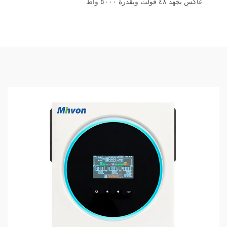
عاكس بجهد ٤٨ فولت وبقدرة ٥٠٠٠ واط