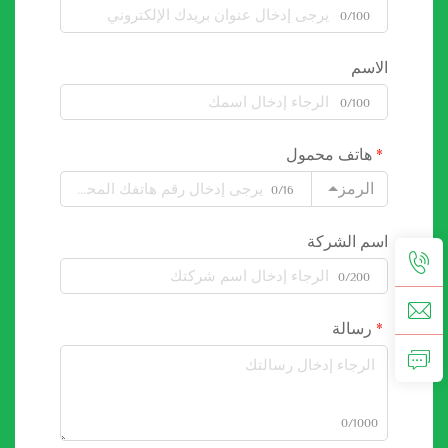
0/100
الاسم
0/100
هاتف محمول
الرمز
0/16
اسم الشركة
0/200
رسالة
0/1000