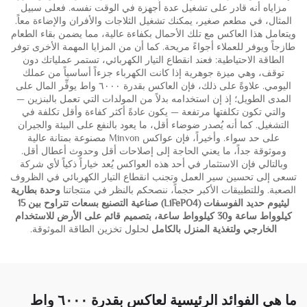
مزاياه أنه قادر على تشغيل عدة أجهزة في الوقت نفسه. فعلى سبيل
المثال، في مطعم صغير، يمكنك تشغيل الثلاجات والأفران والإضاءة معاً.
ويتعامل هذا العاكس مع تلك الأحمال بكفاءة عالية، مما يضمن بقاء الطعام
طازجاً ويوفر للعملاء أجواءً مريحة. كما أن من المزايا المهمة الأخرى توفر
الطاقة الاحتياطية: فعند انقطاع التيار الكهربائي، تستمر عملياتك دون
توقف، وهي ميزة جوهرية إذا كانت الكهرباء جزءاً أساسياً من عملك
اليومي. علاوةً على ذلك، فإن العاكس بقدرة ٦٠٠٠ واط يوفِّر المال على
المدى الطويل؛ إذ إن استخدامه بدلاً من المولدات التي تعمل بالبنزين —
والتي تكون تكلفتها مرتفعة — يكون عادةً أكثر كفاءة وأقل تكلفة في
التشغيل. كما أنه يُصدر ضوضاء أقل، ما يعود بالنفع على البيئة والجيران
على حد سواء. وأخيراً، فإن عواكس Minvon مصنوعة بمتانة عالية
وموثوقة جداً، ما يعني الحاجة إلى إصلاحات أقل وحدوث أعطال أقل.
وبالتالي فإن الاستثمار في أحد هذه العواكس يُعد خياراً ذكياً لأي شركة
تسعى إلى تحسين سير العمل وتجنب انقطاع التيار الكهربائي في الظروف
الصعبة. وللتطبيقات الأكبر حجماً، ننصحكم بالنظر في منتجاتنا
وحدة بطارية
ليثيوم حديد الفوسفات (LiFePO4) صناعية التصنيع بسعات تتراوح بين 15
كيلوواط ساعة و30 كيلوواط ساعة، بتصميم قائم على الأرض للاستخدام
الخارجي ولتغذية المنزل بالكامل
لحلول تخزين الطاقة الموثوقة.
ما هي الفوائد الرئيسية لعاكس بقدرة ٦٠٠٠ واط