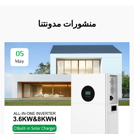
منشورات مدونتنا
05
May