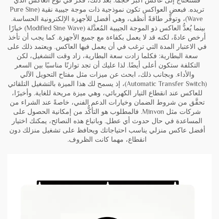
فستحتاج إلى عاكس أكبر حجمًا. بعد ذلك، فكِّر في نوع العاكس الذي
تريده. فبعض العواكس تكون نموذجية ذات موجة جيبية نقية (Pure Sine
Wave)، وتوفِّر طاقةً أنظف، وهي أفضل للأجهزة الإلكترونية الحساسة.
بينما يُعدُّ العاكس ذو الموجة الجيبية المُعدَّلة (Modified Sine Wave) خيارًا
أرخص عادةً، لكنه قد لا يعمل بكفاءة مع جميع الأجهزة. كما يجب أن تأخذ
في الاعتبار المدة التي ترغب في أن يعمل فيها العاكس. ويعتمد ذلك على
سعة البطارية: فكلما زادت سعة البطارية، زاد وقت التشغيل، لكن
التكلفة ستكون أعلى أيضًا. لذا عليك أن تجد توازنًا مناسبًا بين السعر
والأداء. وبجانب ذلك، ابحث عن ميزات مثل مفتاح التحويل الآلي
(Automatic Transfer Switch)، إذ يسمح لك هذا الميزة بالتشغيل التلقائي
للعاكس عند انقطاع التيار الكهربائي، وهي ميزة مريحة للغاية. وأخيرًا،
تحقَّق من شروط الضمان وخيارات الدعم الفني، خاصةً عند الشراء من
شركات مثل Minvon. فالمطلوب هو التأكُّد من إمكانية الحصول على
المساعدة في حال حدوث أي عطل. وباتباع هذه النصائح، يمكنك اختيار
أفضل عاكس منزلي يناسب احتياجاتك ويحافظ على تشغيل منزلك دون
انقطاع، مهما كانت الظروف.