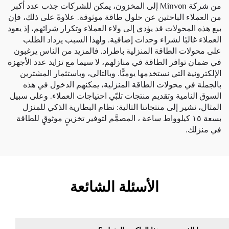
من شركة Minvon إلى المخزون، يمكن للشركات جذب عدد أكبر
من العملاء الباحثين عن حلول طاقة موثوقة. علاوةً على ذلك، فإن
بيع هذه المحولات قد يؤدي إلى ولاء العملاء وتكرار شرائهم، إذ يعود
العملاء غالبًا لشراء وحدات إضافية. ولهذا السبب يزداد الطلب
على محولات الطاقة المنزلية باطراد. فالمزيد من الناس يرغبون
في ضمان توافر الطاقة في منازلهم، لا سيما مع تزايد عدد الأجهزة
الإلكترونية التي نستخدمها يوميًّا. وبالتالي، وباستثمار المشترين
بالجملة في محولات الطاقة المنزلية، يمكنهم الدخول في هذه
السوق النامية وتقديم منتجات تلبّي احتياجات العملاء. وعلى سبيل
المثال، نشير إلى منتجاتنا التالية:
نظام البطارية الذكي للمنزل
بسعة ١٥ كيلوواط ساعة
، المصمَّم لتوفير تخزينٍ موثوقٍ للطاقة
في منزلك.
الأسئلة الشائعة