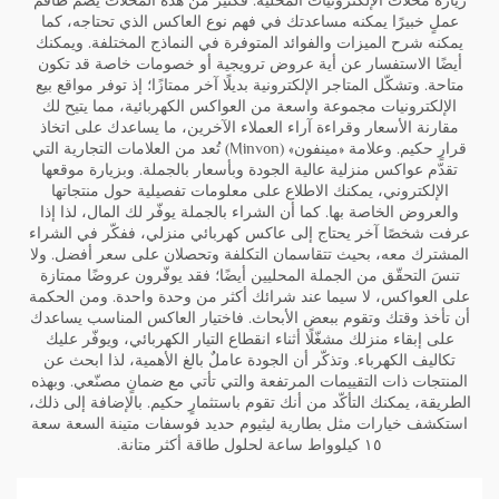
زيارة محلات الإلكترونيات المحلية. فكثيرٌ من هذه المحلات يضم طاقم
عملٍ خبيرًا يمكنه مساعدتك في فهم نوع العاكس الذي تحتاجه، كما
يمكنه شرح الميزات والفوائد المتوفرة في النماذج المختلفة. ويمكنك
أيضًا الاستفسار عن أية عروض ترويجية أو خصومات خاصة قد تكون
متاحة. وتشكّل المتاجر الإلكترونية بديلًا آخر ممتازًا؛ إذ توفر مواقع بيع
الإلكترونيات مجموعة واسعة من العواكس الكهربائية، مما يتيح لك
مقارنة الأسعار وقراءة آراء العملاء الآخرين، ما يساعدك على اتخاذ
قرارٍ حكيم. وعلامة «مينفون» (Minvon) تُعد من العلامات التجارية التي
تقدّم عواكس منزلية عالية الجودة وبأسعار بالجملة. وبزيارة موقعها
الإلكتروني، يمكنك الاطلاع على معلومات تفصيلية حول منتجاتها
والعروض الخاصة بها. كما أن الشراء بالجملة يوفّر لك المال، لذا إذا
عرفت شخصًا آخر يحتاج إلى عاكس كهربائي منزلي، ففكّر في الشراء
المشترك معه، بحيث تتقاسمان التكلفة وتحصلان على سعر أفضل. ولا
تنسَ التحقّق من الجملة المحليين أيضًا؛ فقد يوفّرون عروضًا ممتازة
على العواكس، لا سيما عند شرائك أكثر من وحدة واحدة. ومن الحكمة
أن تأخذ وقتك وتقوم ببعض الأبحاث. فاختيار العاكس المناسب يساعدك
على إبقاء منزلك مشغّلًا أثناء انقطاع التيار الكهربائي، ويوفّر عليك
تكاليف الكهرباء. وتذكّر أن الجودة عاملٌ بالغ الأهمية، لذا ابحث عن
المنتجات ذات التقييمات المرتفعة والتي تأتي مع ضمانٍ مصنّعي. وبهذه
الطريقة، يمكنك التأكّد من أنك تقوم باستثمارٍ حكيم. بالإضافة إلى ذلك،
استكشف خيارات مثل
بطارية ليثيوم حديد فوسفات متينة السعة سعة
١٥ كيلوواط ساعة
لحلول طاقة أكثر متانة.