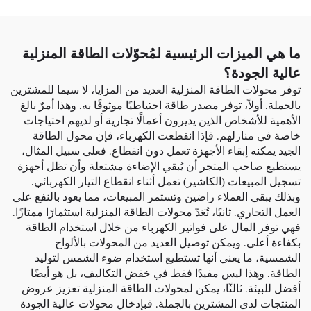
ما هي الميزات الرئيسية لمُحوّلات الطاقة المنزلية
عالية الجودة؟
توفر محولات الطاقة المنزلية العديد من المزايا، لا سيما للمشترين
بالجملة. أولاً، توفر مصدر طاقة احتياطيًا موثوقًا به. وهذا أمرٌ بالغ
الأهمية للأشخاص الذين يديرون أعمالًا تجارية أو لديهم احتياجات
خاصة في منازلهم. فإذا انقطعت الكهرباء، فإن محول الطاقة
الجيد يمكنه إبقاء الأجهزة تعمل دون انقطاع. فعلى سبيل المثال،
يستطيع صاحب المتجر أن يُبقي الإضاءة مشتعلة وأن تظل أجهزة
تسجيل المبيعات (الكاشير) تعمل أثناء انقطاع التيار الكهربائي.
وبذلك يبقى العملاء راضين وتستمر المبيعات، مما يعود بالنفع على
العمل التجاري. ثانيًا، تُعَدّ محولات الطاقة المنزلية استثمارًا ممتازًا.
فهي توفر المال على فواتير الكهرباء من خلال استخدام الطاقة
بكفاءة أعلى. ويمكن توصيل العديد من المحولات بالألواح
الشمسية، ما يعني أنها تستطيع استخدام ضوء الشمس لتوليد
الطاقة. وهذا ليس مفيدًا فقط في خفض التكاليف، بل هو أيضًا
أفضل للبيئة. ثالثًا، يمكن لمحولات الطاقة المنزلية تعزيز عروض
المنتجات لدى المشترين بالجملة. فبإدخال محولات عالية الجودة