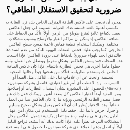
ضرورية لتحقيق الاستقلال الطاقي؟
بمجرد أن تحصل على عاكس الطاقة المنزلي الخاص بك، فإن العناية به
تكتسب أهميةً بالغة. فستساعدك الصيانة السليمة في جعل العاكس
يعمل بكفاءةٍ عاليةٍ لفترةٍ طويلةٍ من الزمن. أولاً، تأكَّد من الحفاظ على
نظافة العاكس. إذ يمكن أن تتراكم الغبار والأوساخ وتسبب مشكلاتٍ
مختلفة. ويمكنك استخدام قطعة قماش ناعمة لمسح سطح العاكس
الخارجي. كما يجب عليك فحص الفتحات التهوية للتأكد من عدم انسدادها.
فالتدفق الجيد للهواء ضروريٌّ للحفاظ على برودة العاكس؛ فإذا انسدت
هذه الفتحات فقد يسخن العاكس بشكلٍ مفرطٍ ويتعطل عن العمل. وثمة
خطوةٌ هامةٌ أخرى هي فحص البطارية بانتظام. فإذا كان عاكس الطاقة
الخاص بك يستخدم بطاريات، فتأكد من شحنها جيداً وحالتها الصحية
السليمة. وابحث عن أي علاماتٍ تدل على التآكل، مثل الصدأ أو
التسربات. وإذا لاحظت أي أمرٍ غير اعتيادي، فاتصل بشركة «مينفون»
(Minvon) للحصول على المشورة بشأن استبدال البطاريات أو إصلاحها.
ومن المفيد أيضاً اختبار العاكس كل بضعة أشهر. ويمكنك فعل ذلك عبر
فصل مصدر الطاقة الرئيسي ورؤية ما إذا كان العاكس يبدأ في العمل
تلقائياً. وهذا الاختبار يُظهر لك أن العاكس يعمل بشكلٍ صحيحٍ وسليمٍ.
وأخيراً، احرص دائماً على حفظ دليل المستخدم في مكانٍ آمن. فهذا
الدليل يحتوي على معلوماتٍ هامةٍ تتعلق بكيفية تشغيل العاكس وحل
المشكلات التي قد تطرأ عليه. فإذا كانت لديك أية أسئلة، فراجع الدليل
أولاً أو اتصل بدعم العملاء لدى شركة «مينفون» للحصول على المساعدة.