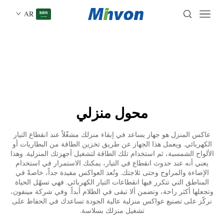
AR
محول منزلي
عاكس المنزل هو جهاز يساعد في إبقاء منزلك مشغّلاً عند انقطاع التيار
الكهربائي. ويعمل هذا الجهاز عن طريق تخزين الطاقة من البطاريات أو
الألواح الشمسية، ثم استخدام تلك الطاقة لتشغيل أجهزتك المنزلية. وهذا
يعني أنه عند حدوث انقطاع في التيار، يمكنك الاستمرار في استخدام
الإضاءة والمراوح وحتى ثلاجتك. وتُعد العواكس مفيدة جداً، خاصةً في
المناطق التي تتكرر فيها انقطاعات التيار الكهربائي. فهي تسهّل الحياة
وتجعلها أكثر راحة، وتضمن ألا تبقى في الظلام أبداً. وفي شركة مينفون،
نركّز على تصنيع عواكس منزلية عالية الجودة تساعدك في الحفاظ على
تشغيل منزلك بسلاسة.