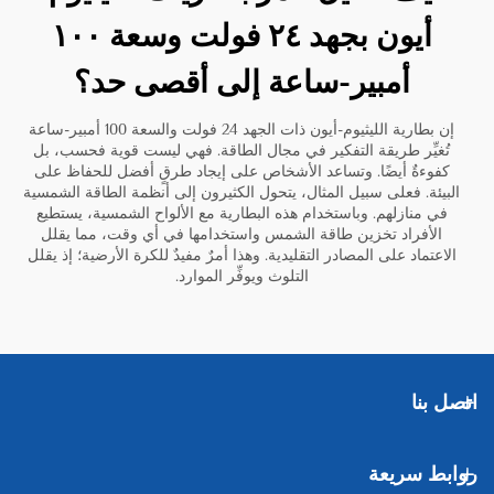
أيون بجهد ٢٤ فولت وسعة ١٠٠
أمبير-ساعة إلى أقصى حد؟
إن بطارية الليثيوم-أيون ذات الجهد 24 فولت والسعة 100 أمبير-ساعة
تُغيِّر طريقة التفكير في مجال الطاقة. فهي ليست قوية فحسب، بل
كفوءةٌ أيضًا. وتساعد الأشخاص على إيجاد طرقٍ أفضل للحفاظ على
البيئة. فعلى سبيل المثال، يتحول الكثيرون إلى أنظمة الطاقة الشمسية
في منازلهم. وباستخدام هذه البطارية مع الألواح الشمسية، يستطيع
الأفراد تخزين طاقة الشمس واستخدامها في أي وقت، مما يقلل
الاعتماد على المصادر التقليدية. وهذا أمرٌ مفيدٌ للكرة الأرضية؛ إذ يقلل
التلوث ويوفِّر الموارد.
اتصل بنا
روابط سريعة