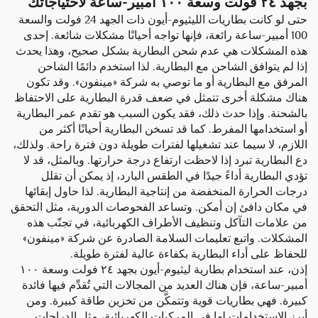
بجهد ٢٤ فولت وسعة ١٠٠ أمبير-ساعة لاحتياجاتك
حتى لو كانت بطاريات الليثيوم-أيون ذات الجهد 24 فولت والسعة
100 أمبير-ساعة رائعة، فإنها تواجه أحيانًا مشكلات شائعة. إحدى
هذه المشكلات هي عدم شحن البطارية بشكل صحيح، وهذا يحدث
إذا لم يتوافق الشاحن مع البطارية. لذا استخدم دائمًا الشاحن
المرفق مع البطارية أو ما توصي به شركة «مينفون». وقد تكون
هناك مشكلة أخرى تتمثل في ضعف قدرة البطارية على الاحتفاظ
بالشحنة. وإذا حدث ذلك، فقد يكون السبب هو تقدم عمر البطارية
أو استخدامها المفرط. كما قد تسخن البطارية أحيانًا أكثر من
اللازم، لا سيما عند تشغيلها لفترات طويلة دون فترة راحة. ولذلك،
دع البطارية تبرد إذا لاحظت ارتفاع درجة حرارتها. وبالمثل، قد لا
تؤدي البطارية أداءً جيدًا في الطقس البارد، إذ يمكن أن تقلل
درجات الحرارة المنخفضة من إنتاجية البطارية. لذا حاول إبقائها
في مكان دافئ إن أمكن. وتساعد الفحوصات الدورية، مثل التحقق
من علامات التآكل وتنظيف الأطراف الكهربائية، في تجنّب هذه
المشكلات. واتبع تعليمات السلامة الصادرة عن شركة «مينفون»
للحفاظ على أداء البطارية بكفاءة عالية لفترة طويلة.
إذن، عند استخدام بطارية ليثيوم-أيون بجهد ٢٤ فولت وسعة ١٠٠
أمبير-ساعة، فإن هناك العديد من المجالات التي تُقدِّم فيها فائدة
كبيرة. فهي بطاريات قوية وتتمكَّن من تخزين طاقة كبيرة. ومن
أبرز الاستخدامات لها في المركبات الكهربائية، مثل الدراجات