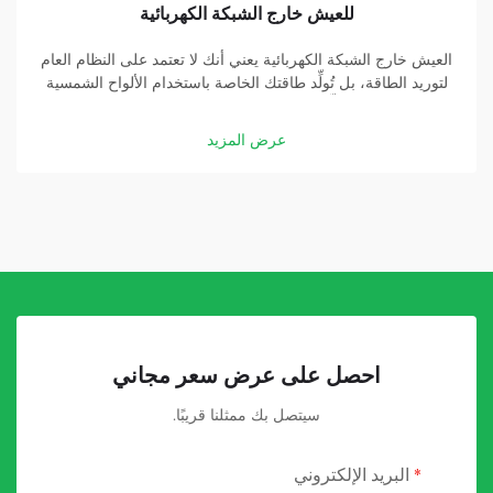
للعيش خارج الشبكة الكهربائية
العيش خارج الشبكة الكهربائية يعني أنك لا تعتمد على النظام العام
لتوريد الطاقة، بل تُولِّد طاقتك الخاصة باستخدام الألواح الشمسية
والبطاريات. وتُشكِّل بطارية الطاقة الشمسية عالية السعة جزءًا
أساسيًّا في هذه المنظومة. وبفضل بطارية جيدة، يمكنك تخزين
عرض المزيد
الطاقة التي تولِّدها الألواح الشمسية...
احصل على عرض سعر مجاني
سيتصل بك ممثلنا قريبًا.
البريد الإلكتروني