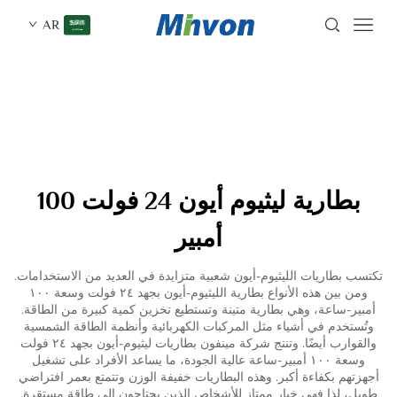
AR
بطارية ليثيوم أيون 24 فولت 100
أمبير
تكتسب بطاريات الليثيوم-أيون شعبية متزايدة في العديد من الاستخدامات.
ومن بين هذه الأنواع بطارية الليثيوم-أيون بجهد ٢٤ فولت وسعة ١٠٠
أمبير-ساعة، وهي بطارية متينة وتستطيع تخزين كمية كبيرة من الطاقة.
وتُستخدم في أشياء مثل المركبات الكهربائية وأنظمة الطاقة الشمسية
والقوارب أيضًا. وتنتج شركة مينفون بطاريات ليثيوم-أيون بجهد ٢٤ فولت
وسعة ١٠٠ أمبير-ساعة عالية الجودة، ما يساعد الأفراد على تشغيل
أجهزتهم بكفاءة أكبر. وهذه البطاريات خفيفة الوزن وتتمتع بعمر افتراضي
طويل، لذا فهي خيار ممتاز للأشخاص الذين يحتاجون إلى طاقة مستقرة.