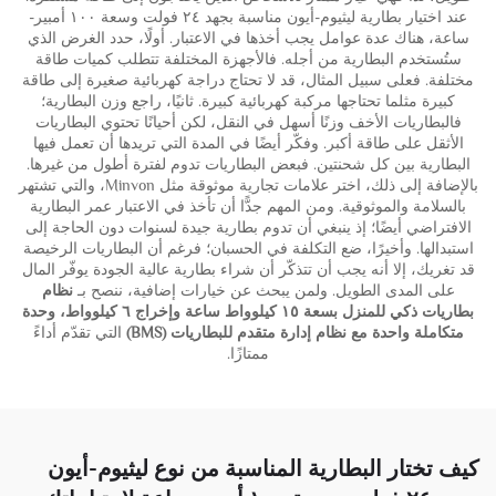
عند اختيار بطارية ليثيوم-أيون مناسبة بجهد ٢٤ فولت وسعة ١٠٠ أمبير-
ساعة، هناك عدة عوامل يجب أخذها في الاعتبار. أولًا، حدد الغرض الذي
ستُستخدم البطارية من أجله. فالأجهزة المختلفة تتطلب كميات طاقة
مختلفة. فعلى سبيل المثال، قد لا تحتاج دراجة كهربائية صغيرة إلى طاقة
كبيرة مثلما تحتاجها مركبة كهربائية كبيرة. ثانيًا، راجع وزن البطارية؛
فالبطاريات الأخف وزنًا أسهل في النقل، لكن أحيانًا تحتوي البطاريات
الأثقل على طاقة أكبر. وفكّر أيضًا في المدة التي تريدها أن تعمل فيها
البطارية بين كل شحنتين. فبعض البطاريات تدوم لفترة أطول من غيرها.
بالإضافة إلى ذلك، اختر علامات تجارية موثوقة مثل Minvon، والتي تشتهر
بالسلامة والموثوقية. ومن المهم جدًّا أن تأخذ في الاعتبار عمر البطارية
الافتراضي أيضًا؛ إذ ينبغي أن تدوم بطارية جيدة لسنوات دون الحاجة إلى
استبدالها. وأخيرًا، ضع التكلفة في الحسبان؛ فرغم أن البطاريات الرخيصة
قد تغريك، إلا أنه يجب أن تتذكّر أن شراء بطارية عالية الجودة يوفّر المال
على المدى الطويل. ولمن يبحث عن خيارات إضافية، ننصح بـ
نظام
بطاريات ذكي للمنزل بسعة ١٥ كيلوواط ساعة وإخراج ٦ كيلوواط، وحدة
متكاملة واحدة مع نظام إدارة متقدم للبطاريات (BMS)
التي تقدّم أداءً
ممتازًا.
كيف تختار البطارية المناسبة من نوع ليثيوم-أيون