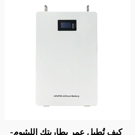
كيف تُطيل عمر بطاريتك الليثيوم-