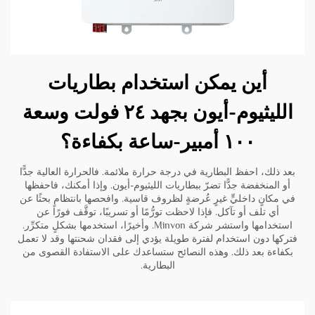
أين يمكن استخدام بطاريات
الليثيوم-أيون بجهد ٢٤ فولت وسعة
١٠٠ أمبير-ساعة بكفاءة؟
بعد ذلك، احفظ البطارية في درجة حرارة ملائمة. فالحرارة العالية جدًّا
أو المنخفضة جدًّا تضرّ ببطاريات الليثيوم-أيون. وإذا أمكنك، فاحفظها
في مكانٍ داخليٍّ غيرٍ عُرضةٍ لظروف قاسية. وافحصها بانتظامٍ بحثًا عن
أي تلف أو تآكل. فإذا لاحظت تورُّمًا أو تسريبًا، توقَّف فورًا عن
استخدامها واستشر شركة Minvon. وأخيرًا، استخدمها بشكلٍ متكرِّر.
فتركها دون استخدام لفترة طويلة يؤدي إلى فقدان شحنتها وقد لا تعمل
بكفاءة بعد ذلك. وهذه النصائح ستساعدك على الاستفادة القصوى من
البطارية.